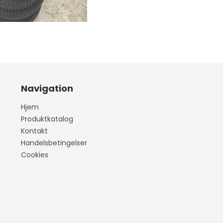
407
wo
Vitara
Model S
our
Liana
Model 3
Navigation
Swift
Model Y
Hjem
Celerio
Model X
Produktkatalog
Kontakt
SX4
Handelsbetingelser
Splash
Cookies
S-CROSS