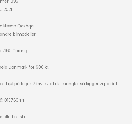
mer: 895
: 2021
Bigster
icasso
n: Nissan Qashqai
andre bilmodeller.
IRCROSS
ingo
i 7160 Tørring
 hele Danmark for 600 kr.
a picasso
t hjul på lager. Skriv hvad du mangler så kigger vi på det.
4
 på: 81376944
r alle fire stk