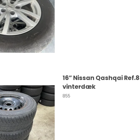
a
108
Macan
a
208
Taycan
308
sland
508
nia
2008
dland X
3008
16” Nissan Qashqai Ref.
vinterdæk
ka
5008
855
306
a
107
ro / Vivaro-e
206
o-e Life
Expert
va
Traveller