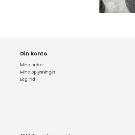
Megane
Ibiza
Fort
Captur
Leon
Forf
Din konto
Kadjar
Arona
Mine ordrer
Scenic
Ateca
Mine oplysninger
Log ind
Zoe
Mii
Clio
Tarraco
Espace
Toledo
Talisman
Megane E-Tech
RENAULT 5