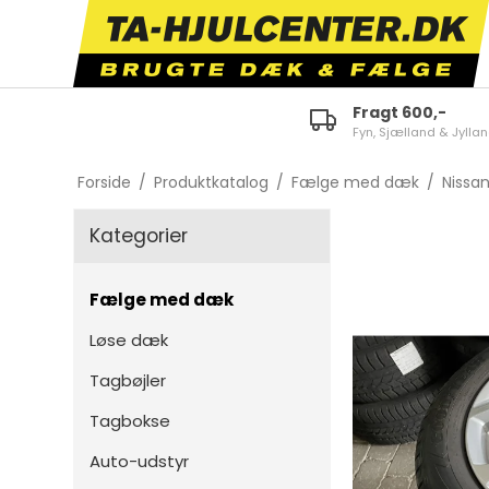
Fragt 600,-
Fyn, Sjælland & Jylla
ID.3
E-tron 50/55 Quattro
Fabi
Forside
/
Produktkatalog
/
Fælge med dæk
/
Nissa
ID.4
A1
Octa
Kategorier
ID.5
A3
Karo
ID.7
A4
Kam
Fælge med dæk
Polo
A5
Scal
Løse dæk
Golf
A6
Kodi
Tagbøjler
Touran
TT
Supe
Tagbokse
Tiguan
Q2
Citi
Auto-udstyr
Passat
Q3
Enya