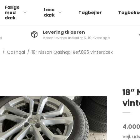
Fælge
Løse
med
Tagbøjler
Tagboks
dæk
dæk
Levering til døren
nd
Varen leveres indenfor 5-10 hverdage
Læder
a
ATTO 3
1-Serie
n
/
Qashqai
/
18” Nissan Qashqai Ref.895 vinterdæk
Stof
via
Dolphin
2-serie
q
SEAL
3-Serie
iq
4-Serie
a
5-Serie
18”
aq
6-Serie
vin
rb
7-Serie
go
X1
4.000
q
X2
Vejl. ud