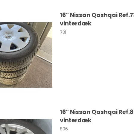
SANTA FE
16” Nissan Qashqai Ref.7
vinterdæk
731
Cooper
Colt
Eclipse
30
16” Nissan Qashqai Ref.
0
vinterdæk
0
806