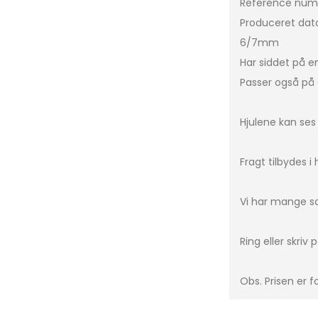
Reference num
Produceret dato
C-Klasse
Leon Sportstourer
C3
6/7mm
CLA
Formentor
C3 P
Har siddet på e
E-Klasse
Leon
C4
Passer også på 
G-Klasse
Tavascan
C5 A
GLA
Berl
Hjulene kan ses 
ML-Klasse
DS5
Fragt tilbydes i
EQA
DS7
EQB
Xsar
Vi har mange sæ
EQC
e-C
GLC
Ring eller skriv
GLE
Obs. Prisen er fo
Vito
Sprinter