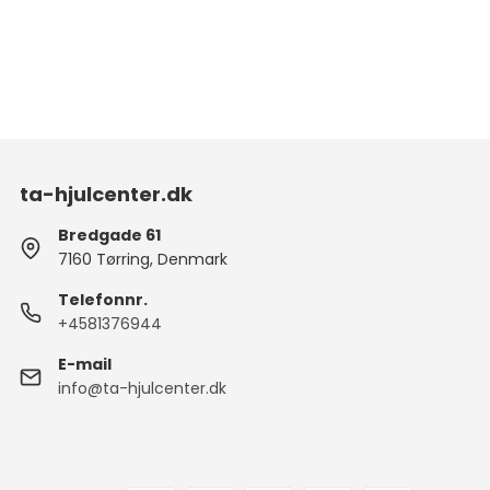
ta-hjulcenter.dk
Bredgade 61
7160 Tørring, Denmark
Telefonnr.
+4581376944
E-mail
info@ta-hjulcenter.dk