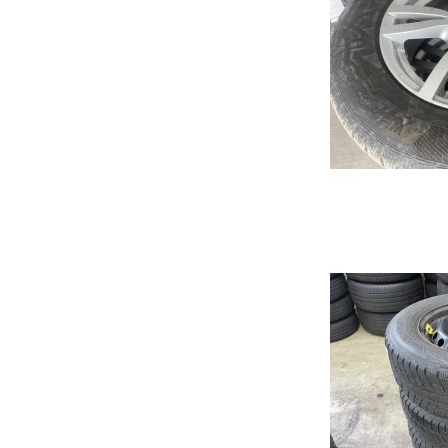
Ehs Plug-in Hybrid
Qashqai
Cors
ZS
Note
Astr
Marvel
Micra
Karl
Primastar
Cros
X-Trail
Insig
JUKE
Gran
Mok
Karl
Zafir
Viva
Comb
Meri