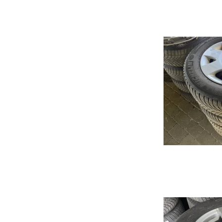
Focus
Transit
Mustang Mach-e
Rio
2
Picanto
3
Niro
6
Soul
CX3
Ceed
CX5
Sportage
MX-
Optima
CX3
Stonic
CX6