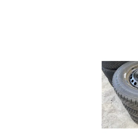
CLS
GLB
GLK
EQE
Mondeo
Punto
Civi
Kuga
500
Acco
Fiesta
Bravo
CR-
S-Max
HR-
C-Max
JAZZ
Galaxy
Puma