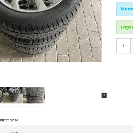
d
X3
Mode
X4
X5
Lager
X6
IX3
i4
i3
IX
fikationer
tus
Cruze
Sandero
Aveo
Duster