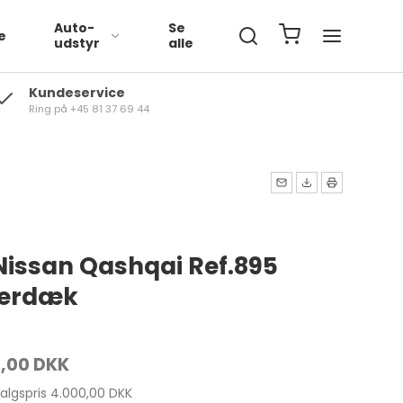
Auto-
Se
e
udstyr
alle
Kundeservice
Ring på +45 81 37 69 44
Volkswagen
BMW
Mercedes
 Nissan Qashqai Ref.895
terdæk
,00 DKK
salgspris 4.000,00 DKK