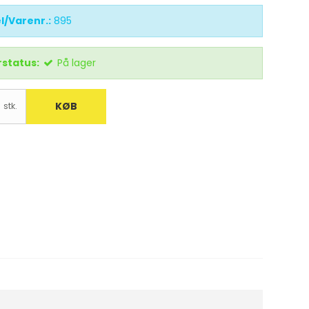
l/Varenr.:
895
status:
På lager
KØB
stk.