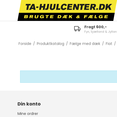
Fragt 600,-
Fyn, Sjælland & Jylla
ID.3
E-tron 50/55 Quattro
Fabi
Forside
/
Produktkatalog
/
Fælge med dæk
/
Fiat
/
ID.4
A1
Octa
ID.5
A3
Karo
ID.7
A4
Kam
Polo
A5
Scal
Golf
A6
Kodi
Touran
TT
Supe
Tiguan
Q2
Citi
Din konto
Passat
Q3
Enya
Mine ordrer