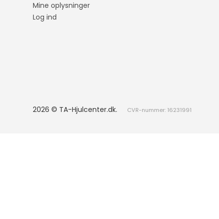
T-Roc
Q4
Rapi
Mine oplysninger
Log ind
Up!
Q5
Elroq
T-Cross
Q7
ID.BUZZ
Q8
Touareg
RS6
Arteon
Caddy
2026 © TA-Hjulcenter.dk.
CVR-nummer: 16231991
Transporter
Fox
Lupo
A-Klasse
Born
Cac
B-Klasse
Ateca
C1