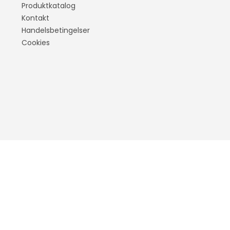
d
X3
Produktkatalog
Kontakt
X4
Handelsbetingelser
X5
Cookies
X6
IX3
i4
i3
IX
tus
Cruze
Sandero
Aveo
Duster