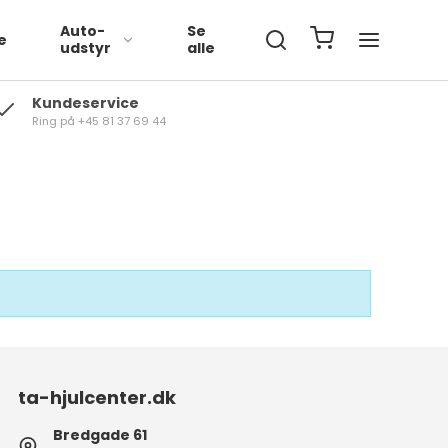
Auto-
Se
e
udstyr
alle
Kundeservice
Ring på +45 81 37 69 44
Volkswagen
BMW
Mercedes
ta-hjulcenter.dk
Bredgade 61