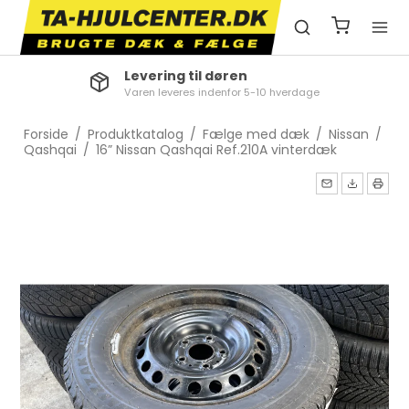
Levering til døren
Varen leveres indenfor 5-10 hverdage
Forside
/
Produktkatalog
/
Fælge med dæk
/
Nissan
/
Qashqai
/
16” Nissan Qashqai Ref.210A vinterdæk