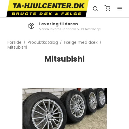
Levering til døren
Varen leveres indenfor 5-10 hverdage
Forside
/
Produktkatalog
/
Fælge med dæk
/
Mitsubishi
Mitsubishi