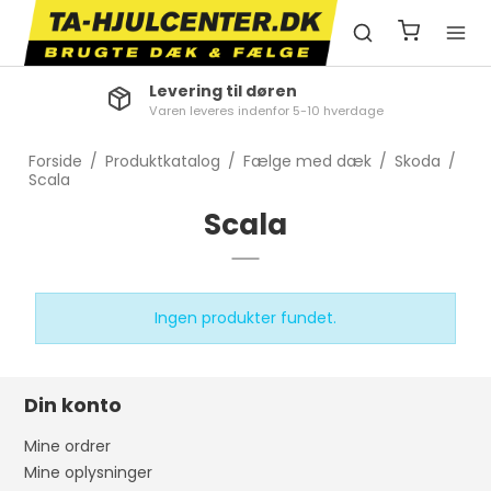
Levering til døren
Varen leveres indenfor 5-10 hverdage
Forside
/
Produktkatalog
/
Fælge med dæk
/
Skoda
/
Scala
Scala
Ingen produkter fundet.
Din konto
Mine ordrer
Mine oplysninger