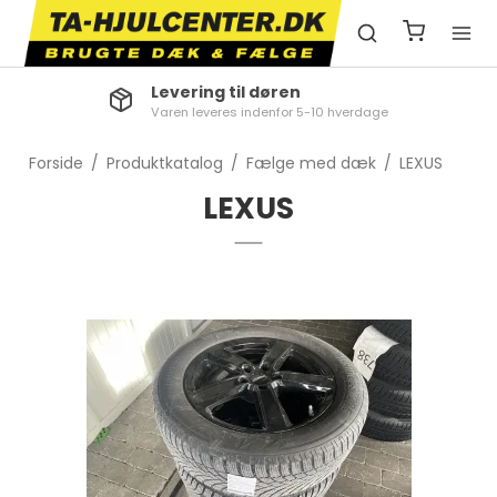
Levering til døren
Varen leveres indenfor 5-10 hverdage
Forside
/
Produktkatalog
/
Fælge med dæk
/
LEXUS
LEXUS