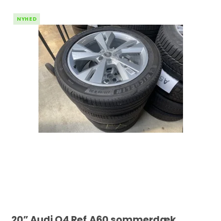
NYHED
20” Audi Q4 Ref.A60 sommerdæk