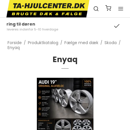
Kundeservice
Ring på +45 81 37 69 44
Forside
/
Produktkatalog
/
Fælge med dæk
/
Skoda
/
Enyaq
Enyaq