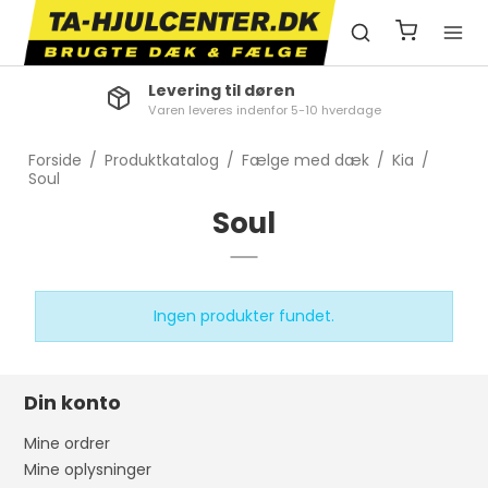
Levering til døren
Varen leveres indenfor 5-10 hverdage
Forside
/
Produktkatalog
/
Fælge med dæk
/
Kia
/
Soul
Soul
Ingen produkter fundet.
Din konto
Mine ordrer
Mine oplysninger