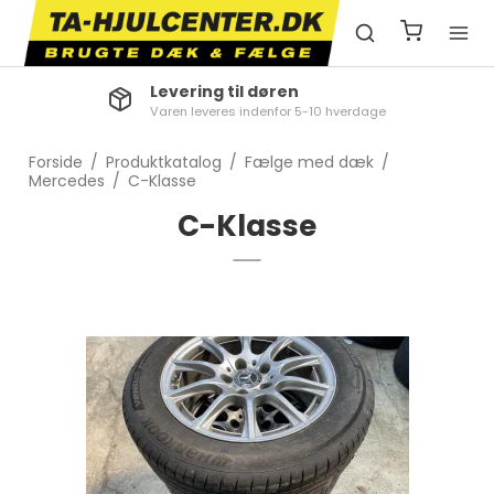
Kundeservice
Ring på +45 81 37 69 44
Forside
/
Produktkatalog
/
Fælge med dæk
/
Mercedes
/
C-Klasse
C-Klasse