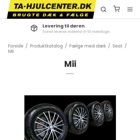
Levering til døren
Varen leveres indenfor 5-10 hverdage
Forside
/
Produktkatalog
/
Fælge med dæk
/
Seat
/
Mii
Mii