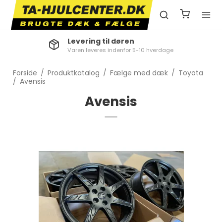
Levering til døren
Varen leveres indenfor 5-10 hverdage
Forside
/
Produktkatalog
/
Fælge med dæk
/
Toyota
/
Avensis
Avensis