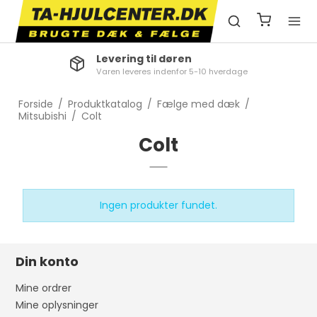
Levering til døren
Varen leveres indenfor 5-10 hverdage
Forside
/
Produktkatalog
/
Fælge med dæk
/
Mitsubishi
/
Colt
Colt
Ingen produkter fundet.
Din konto
Mine ordrer
Mine oplysninger