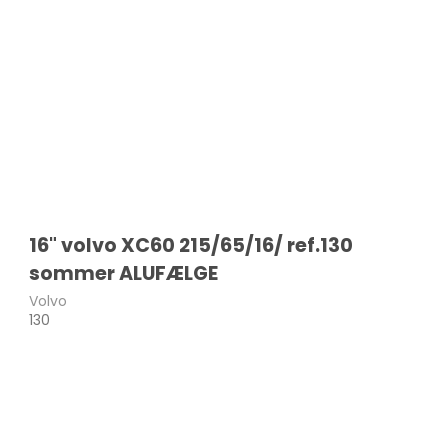
d
X3
X4
X5
X6
IX3
i4
i3
16" volvo XC60 215/65/16/ ref.130
IX
sommer ALUFÆLGE
Volvo
130
tus
Cruze
Sandero
Aveo
Duster