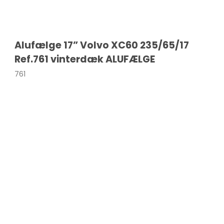
a
108
Macan
Alufælge 17” Volvo XC60 235/65/17
a
208
Taycan
Ref.761 vinterdæk ALUFÆLGE
308
761
sland
508
nia
2008
dland X
3008
ka
5008
306
a
107
ro / Vivaro-e
206
o-e Life
Expert
va
Traveller