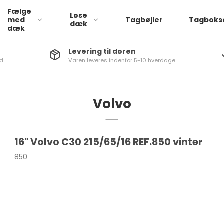
Fælge
Løse
med
Tagbøjler
Tagboks
dæk
dæk
Levering til døren
nd
Varen leveres indenfor 5-10 hverdage
Læder
a
ATTO 3
1-Serie
Stof
via
Dolphin
2-serie
Volvo
q
SEAL
3-Serie
iq
4-Serie
16" Volvo C30 215/65/16 REF.850 vinter
a
5-Serie
850
aq
6-Serie
rb
7-Serie
go
X1
q
X2