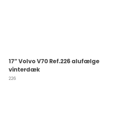
Bigster
icasso
IRCROSS
ingo
17” Volvo V70 Ref.226 alufælge
vinterdæk
226
a picasso
4