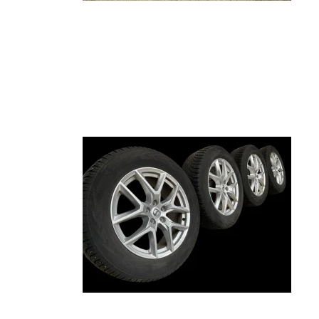
CLS
GLB
GLK
EQE
Mondeo
Punto
Civi
Kuga
500
Acco
Fiesta
Bravo
CR-
S-Max
HR-
C-Max
JAZZ
Galaxy
Puma