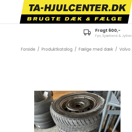
Fragt 600,-
Fyn, Sjælland & Jylla
ID.3
E-tron 50/55 Quattro
Fabi
Forside
/
Produktkatalog
/
Fælge med dæk
/
Volvo
ID.4
A1
Octa
ID.5
A3
Karo
ID.7
A4
Kam
Polo
A5
Scal
Golf
A6
Kodi
Touran
TT
Supe
Tiguan
Q2
Citi
Passat
Q3
Enya