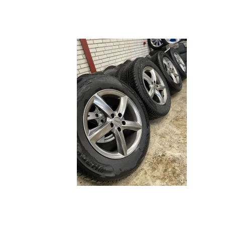
Ehs Plug-in Hybrid
Qashqai
Cors
ZS
Note
Astr
Marvel
Micra
Karl
Primastar
Cros
X-Trail
Insig
JUKE
Gran
Mok
Karl
Zafir
Viva
Comb
Meri