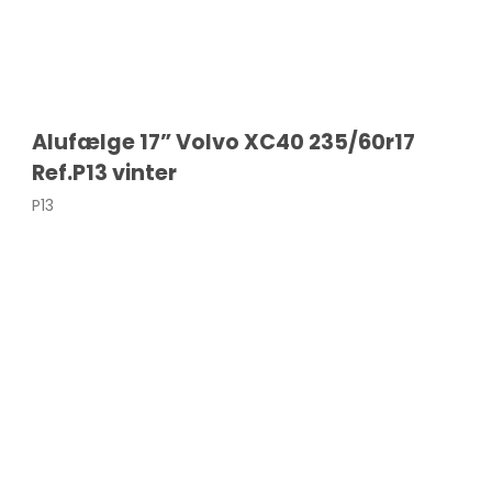
SANTA FE
Alufælge 17” Volvo XC40 235/60r17
Ref.P13 vinter
Cooper
Colt
P13
Eclipse
30
0
0