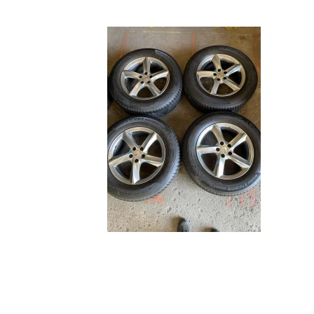
Megane
Ibiza
Fort
Captur
Leon
Forf
Kadjar
Arona
Scenic
Ateca
Zoe
Mii
Clio
Tarraco
Espace
Toledo
Talisman
Megane E-Tech
RENAULT 5