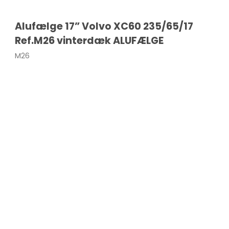
407
Alufælge 17” Volvo XC60 235/65/17
Ref.M26 vinterdæk ALUFÆLGE
M26
wo
Vitara
Model S
our
Liana
Model 3
Swift
Model Y
Celerio
Model X
SX4
Splash
S-CROSS