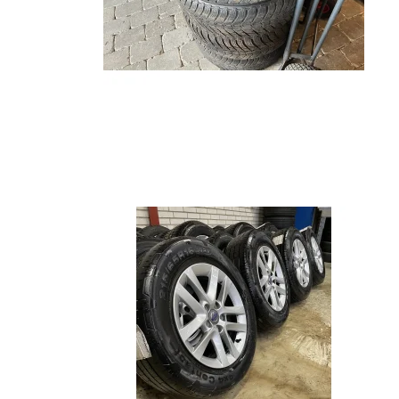
T-Roc
Q4
Rapi
Up!
Q5
Elroq
T-Cross
Q7
ID.BUZZ
Q8
Touareg
RS6
Arteon
Caddy
Transporter
Fox
Lupo
A-Klasse
Born
Cac
B-Klasse
Ateca
C1