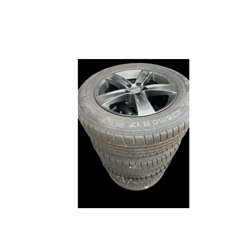
Focus
Transit
Mustang Mach-e
Rio
2
Picanto
3
Niro
6
Soul
CX3
Ceed
CX5
Sportage
MX-
Optima
CX3
Stonic
CX6