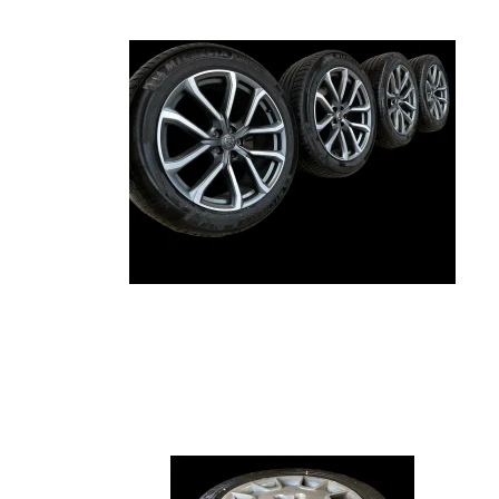
Arkana
Austral
Avensis
C30
Aygo
C40
Yaris
V40
CH-R
XC40
Corolla
V60
Auris
XC60
Verso
V90
Rav4
XC90
Proace Verso
V50