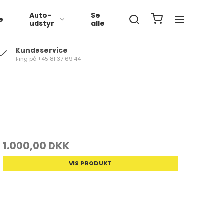
Auto-
Se
e
udstyr
alle
Kundeservice
Ring på +45 81 37 69 44
Volkswagen
BMW
Mercedes
1.000,00 DKK
VIS PRODUKT