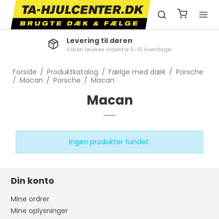
Levering til døren
Varen leveres indenfor 5-10 hverdage
Forside
/
Produktkatalog
/
Fælge med dæk
/
Porsche
/
Macan
/
Porsche
/
Macan
Macan
Ingen produkter fundet.
Din konto
Mine ordrer
Mine oplysninger