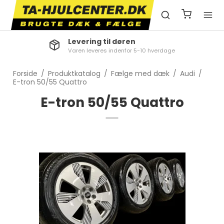
Levering til døren
Varen leveres indenfor 5-10 hverdage
Forside
/
Produktkatalog
/
Fælge med dæk
/
Audi
/
E-tron 50/55 Quattro
E-tron 50/55 Quattro