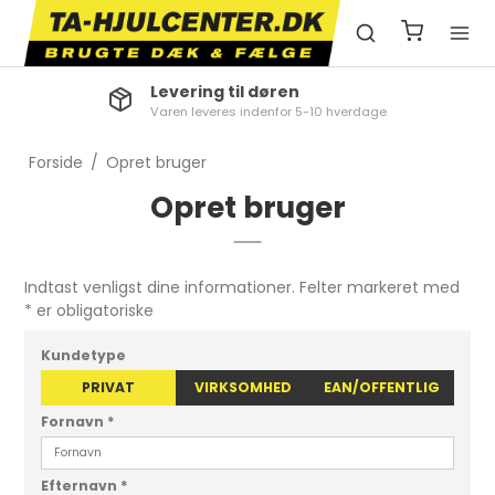
Levering til døren
Varen leveres indenfor 5-10 hverdage
Forside
/
Opret bruger
Opret bruger
Indtast venligst dine informationer. Felter markeret med
* er obligatoriske
Kundetype
PRIVAT
VIRKSOMHED
EAN/OFFENTLIG
Fornavn
*
Efternavn
*