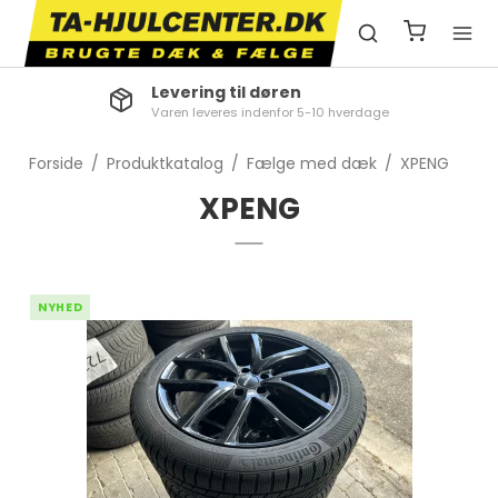
Levering til døren
Varen leveres indenfor 5-10 hverdage
Forside
/
Produktkatalog
/
Fælge med dæk
/
XPENG
XPENG
NYHED