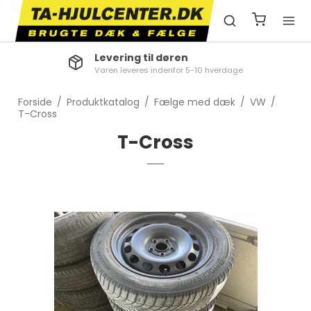
Levering til døren
Varen leveres indenfor 5-10 hverdage
Forside
/
Produktkatalog
/
Fælge med dæk
/
VW
/
T-Cross
T-Cross