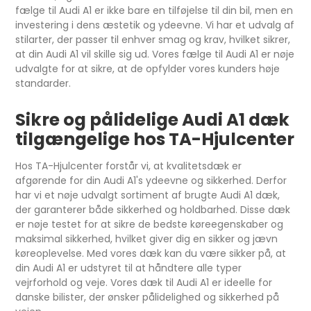
fælge til Audi A1 er ikke bare en tilføjelse til din bil, men en
investering i dens æstetik og ydeevne. Vi har et udvalg af
stilarter, der passer til enhver smag og krav, hvilket sikrer,
at din Audi A1 vil skille sig ud. Vores fælge til Audi A1 er nøje
udvalgte for at sikre, at de opfylder vores kunders høje
standarder.
Sikre og pålidelige Audi A1 dæk
tilgængelige hos TA-Hjulcenter
Hos TA-Hjulcenter forstår vi, at kvalitetsdæk er
afgørende for din Audi A1's ydeevne og sikkerhed. Derfor
har vi et nøje udvalgt sortiment af brugte Audi A1 dæk,
der garanterer både sikkerhed og holdbarhed. Disse dæk
er nøje testet for at sikre de bedste køreegenskaber og
maksimal sikkerhed, hvilket giver dig en sikker og jævn
køreoplevelse. Med vores dæk kan du være sikker på, at
din Audi A1 er udstyret til at håndtere alle typer
vejrforhold og veje. Vores dæk til Audi A1 er ideelle for
danske bilister, der ønsker pålidelighed og sikkerhed på