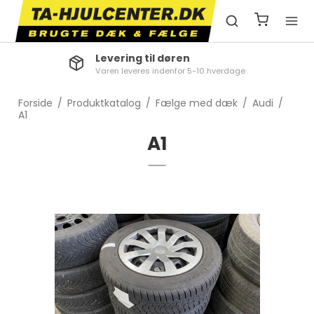
Levering til døren
Varen leveres indenfor 5-10 hverdage
Forside
/
Produktkatalog
/
Fælge med dæk
/
Audi
/
A1
A1