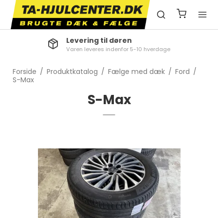
Levering til døren
Varen leveres indenfor 5-10 hverdage
Forside
/
Produktkatalog
/
Fælge med dæk
/
Ford
/
S-Max
S-Max