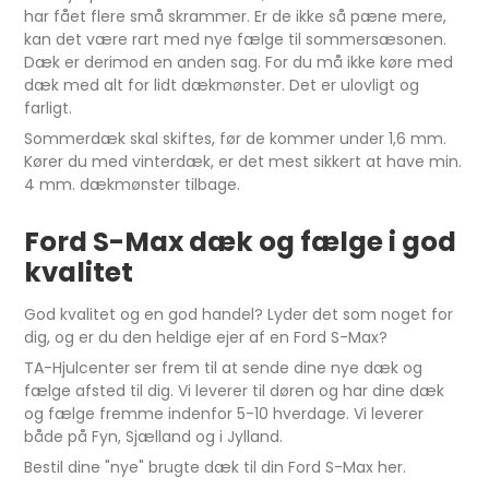
har fået flere små skrammer. Er de ikke så pæne mere,
kan det være rart med nye fælge til sommersæsonen.
Dæk er derimod en anden sag. For du må ikke køre med
dæk med alt for lidt dækmønster. Det er ulovligt og
farligt.
Sommerdæk skal skiftes, før de kommer under 1,6 mm.
Kører du med vinterdæk, er det mest sikkert at have min.
4 mm. dækmønster tilbage.
Ford S-Max dæk og fælge i god
kvalitet
God kvalitet og en god handel? Lyder det som noget for
dig, og er du den heldige ejer af en Ford S-Max?
TA-Hjulcenter ser frem til at sende dine nye dæk og
fælge afsted til dig. Vi leverer til døren og har dine dæk
og fælge fremme indenfor 5-10 hverdage. Vi leverer
både på Fyn, Sjælland og i Jylland.
Bestil dine "nye" brugte dæk til din Ford S-Max her.