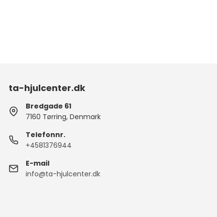
ta-hjulcenter.dk
Bredgade 61
7160 Tørring, Denmark
Telefonnr.
+4581376944
E-mail
info@ta-hjulcenter.dk