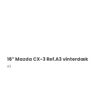
d
X3
X4
X5
X6
IX3
i4
i3
16” Mazda CX-3 Ref.A3 vinterdæk
IX
A3
tus
Cruze
Sandero
Aveo
Duster