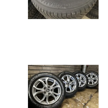
T-Roc
Q4
Rapi
Up!
Q5
Elroq
T-Cross
Q7
ID.BUZZ
Q8
Touareg
RS6
Arteon
Caddy
Transporter
Fox
Lupo
A-Klasse
Born
Cac
B-Klasse
Ateca
C1