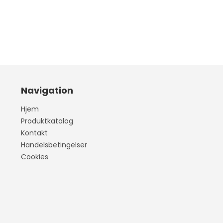
SANTA FE
Navigation
Cooper
Colt
Eclipse
Hjem
Produktkatalog
Kontakt
Handelsbetingelser
Cookies
30
0
0