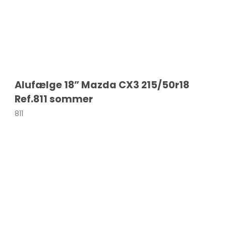
Alufælge 18” Mazda CX3 215/50r18
Ref.811 sommer
811
c
i10
F-Pace
rd
i20
E-Pace
V
i30
I-Pace
V
i40
XF
Kona
Tucson
Ioniq