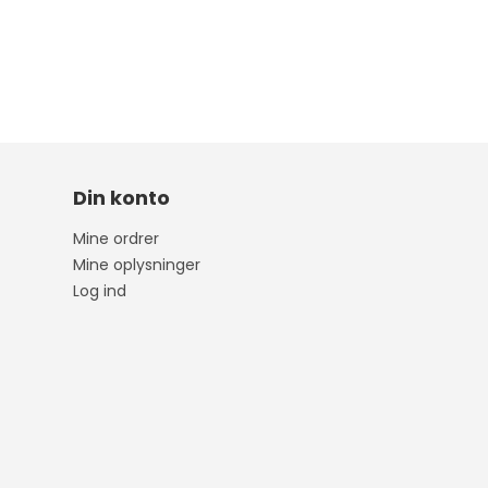
Focus
Transit
Mustang Mach-e
Din konto
Rio
2
Picanto
3
Mine ordrer
Mine oplysninger
Niro
6
Log ind
Soul
CX3
Ceed
CX5
Sportage
MX-
Optima
CX3
Stonic
CX6