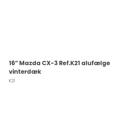
Bigster
icasso
IRCROSS
ingo
16” Mazda CX-3 Ref.K21 alufælge
vinterdæk
K21
a picasso
4