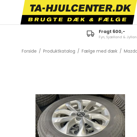
Fragt 600,-
Fyn, Sjælland & Jylla
ID.3
E-tron 50/55 Quattro
Fabi
Forside
/
Produktkatalog
/
Fælge med dæk
/
Mazd
ID.4
A1
Octa
ID.5
A3
Karo
ID.7
A4
Kam
Polo
A5
Scal
Golf
A6
Kodi
Touran
TT
Supe
Tiguan
Q2
Citi
Passat
Q3
Enya