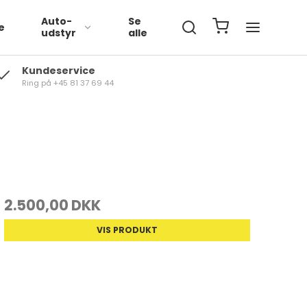
Auto-
Se
e
udstyr
alle
Kundeservice
Ring på +45 81 37 69 44
Volkswagen
BMW
Mercedes
2.500,00 DKK
VIS PRODUKT