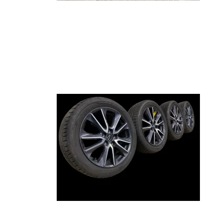
CLS
GLB
GLK
EQE
Mondeo
Punto
Civi
Kuga
500
Acco
Fiesta
Bravo
CR-
S-Max
HR-
C-Max
JAZZ
Galaxy
Puma