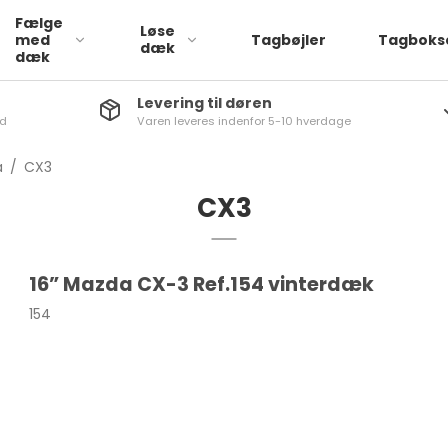
Fælge
Løse
med
Tagbøjler
Tagboks
dæk
dæk
Levering til døren
nd
Varen leveres indenfor 5-10 hverdage
Læder
a
ATTO 3
1-Serie
a
/
CX3
Stof
via
Dolphin
2-serie
CX3
q
SEAL
3-Serie
iq
4-Serie
16” Mazda CX-3 Ref.154 vinterdæk
a
5-Serie
154
aq
6-Serie
rb
7-Serie
go
X1
q
X2