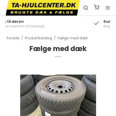
Kundeservice
Ring på +45 81 37 69 44
Forside
/
Produktkatalog
/
Fælge med dæk
Fælge med dæk