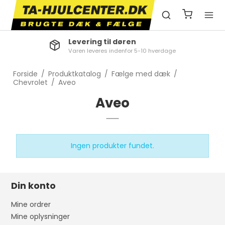
Levering til døren
Varen leveres indenfor 5-10 hverdage
Forside
/
Produktkatalog
/
Fælge med dæk
/
Chevrolet
/
Aveo
Aveo
Ingen produkter fundet.
Din konto
Mine ordrer
Mine oplysninger