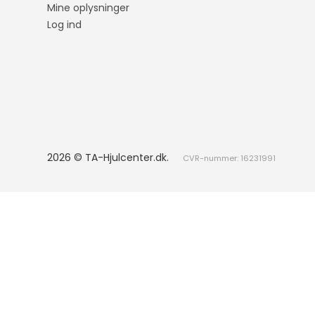
T-Roc
Q4
Rapi
Mine oplysninger
Log ind
Up!
Q5
Elroq
T-Cross
Q7
ID.BUZZ
Q8
Touareg
RS6
Arteon
Caddy
2026 © TA-Hjulcenter.dk.
CVR-nummer: 16231991
Transporter
Fox
Lupo
A-Klasse
Born
Cac
B-Klasse
Ateca
C1