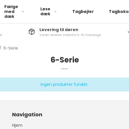
Fælge
Løse
med
Tagbøjler
Tagboks
dæk
dæk
Levering til døren
nd
Varen leveres indenfor 5-10 hverdage
Læder
a
ATTO 3
1-Serie
/
6-Serie
Stof
via
Dolphin
2-serie
6-Serie
q
SEAL
3-Serie
iq
4-Serie
a
5-Serie
Ingen produkter fundet.
aq
6-Serie
rb
7-Serie
go
X1
Navigation
q
X2
Hjem