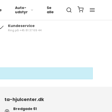
Auto-
Se
e
udstyr
alle
Kundeservice
Ring på +45 81 37 69 44
Volkswagen
BMW
Mercedes
ta-hjulcenter.dk
Bredgade 61