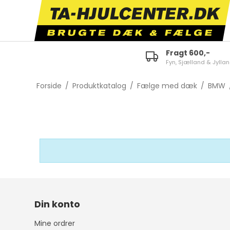
Fragt 600,-
Fyn, Sjælland & Jylla
ID.3
E-tron 50/55 Quattro
Fabi
Forside
/
Produktkatalog
/
Fælge med dæk
/
BMW
ID.4
A1
Octa
ID.5
A3
Karo
ID.7
A4
Kam
Polo
A5
Scal
Golf
A6
Kodi
Touran
TT
Supe
Tiguan
Q2
Citi
Din konto
Passat
Q3
Enya
Mine ordrer