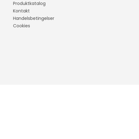
d
X3
Produktkatalog
Kontakt
X4
Handelsbetingelser
X5
Cookies
X6
IX3
i4
i3
IX
tus
Cruze
Sandero
Aveo
Duster