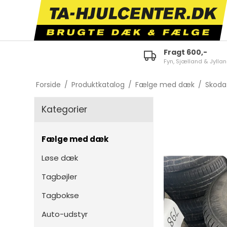
Fragt 600,-
Fyn, Sjælland & Jylla
ID.3
E-tron 50/55 Quattro
Fabi
Forside
/
Produktkatalog
/
Fælge med dæk
/
Skoda
ID.4
A1
Octa
Kategorier
ID.5
A3
Karo
ID.7
A4
Kam
Fælge med dæk
Polo
A5
Scal
Løse dæk
Golf
A6
Kodi
Tagbøjler
Touran
TT
Supe
Tagbokse
Tiguan
Q2
Citi
Auto-udstyr
Passat
Q3
Enya