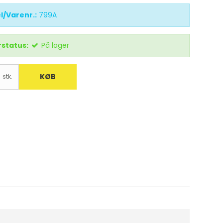
l/Varenr.:
799A
status:
På lager
KØB
stk.