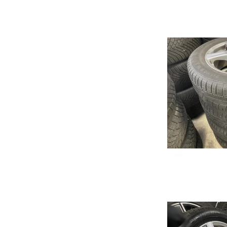
Focus
Transit
Mustang Mach-e
Rio
2
Picanto
3
Niro
6
Soul
CX3
Ceed
CX5
Sportage
MX-
Optima
CX3
Stonic
CX6