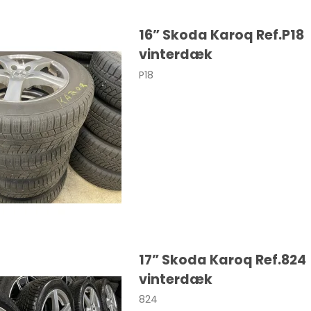
SANTA FE
16” Skoda Karoq Ref.P18
vinterdæk
P18
Cooper
Colt
Eclipse
30
17” Skoda Karoq Ref.824
0
vinterdæk
0
824