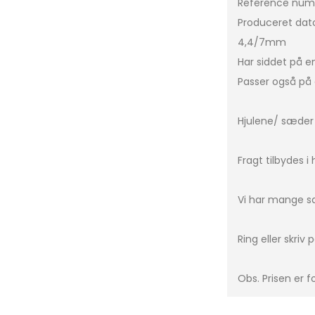
Reference num
Produceret dato
C-Klasse
Leon Sportstourer
C3
4,4/7mm
CLA
Formentor
C3 P
Har siddet på e
E-Klasse
Leon
C4
Passer også på 
G-Klasse
Tavascan
C5 A
GLA
Berl
Hjulene/ sæder k
ML-Klasse
DS5
Fragt tilbydes i
EQA
DS7
EQB
Xsar
Vi har mange sæ
EQC
e-C
GLC
Ring eller skriv
GLE
Obs. Prisen er fo
Vito
Sprinter