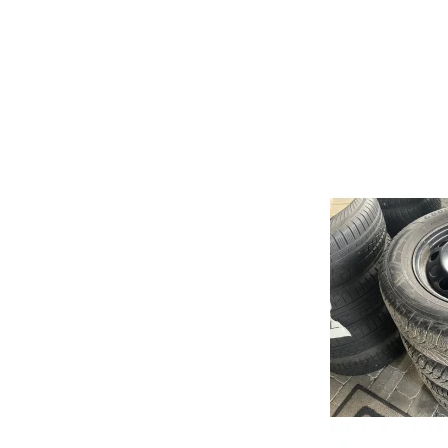
CLS
GLB
GLK
EQE
Mondeo
Punto
Civi
Kuga
500
Acco
Fiesta
Bravo
CR-
S-Max
HR-
C-Max
JAZZ
Galaxy
Puma