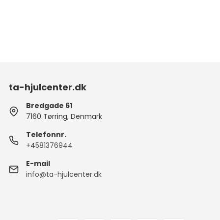
ta-hjulcenter.dk
Bredgade 61
7160 Tørring, Denmark
Telefonnr.
+4581376944
E-mail
info@ta-hjulcenter.dk