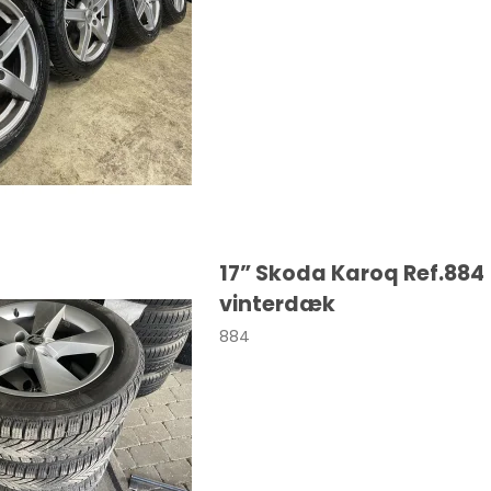
a
108
Macan
a
208
Taycan
308
sland
508
nia
2008
dland X
3008
17” Skoda Karoq Ref.884
vinterdæk
ka
5008
884
306
a
107
ro / Vivaro-e
206
o-e Life
Expert
va
Traveller