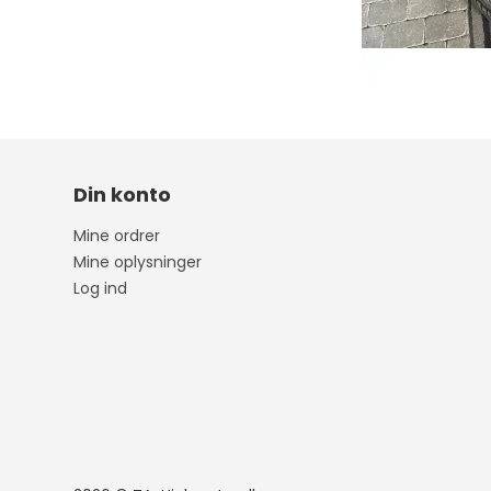
Megane
Ibiza
Fort
Captur
Leon
Forf
Din konto
Kadjar
Arona
Mine ordrer
Scenic
Ateca
Mine oplysninger
Log ind
Zoe
Mii
Clio
Tarraco
Espace
Toledo
Talisman
Megane E-Tech
RENAULT 5