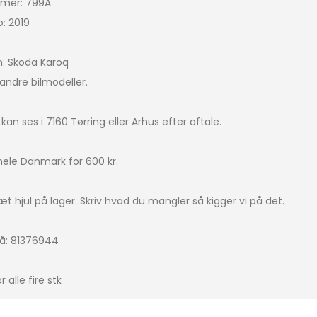
mer: 799A
: 2019
Bigster
icasso
n: Skoda Karoq
andre bilmodeller.
IRCROSS
ingo
an ses i 7160 Tørring eller Arhus efter aftale.
 hele Danmark for 600 kr.
a picasso
t hjul på lager. Skriv hvad du mangler så kigger vi på det.
4
 på: 81376944
r alle fire stk