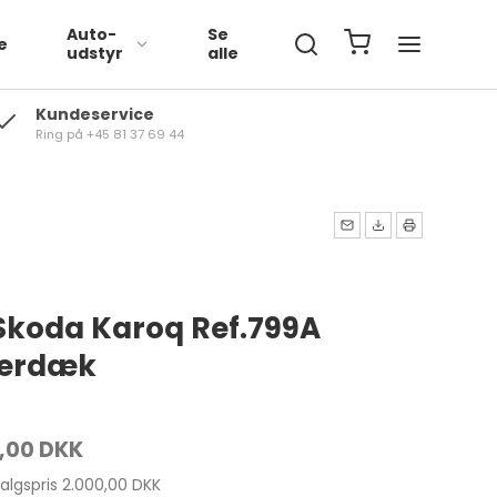
Auto-
Se
e
udstyr
alle
Kundeservice
Ring på +45 81 37 69 44
Volkswagen
BMW
Mercedes
 Skoda Karoq Ref.799A
terdæk
,00 DKK
salgspris 2.000,00 DKK