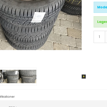
d
X3
Mode
X4
X5
Lager
X6
IX3
i4
i3
IX
fikationer
tus
Cruze
Sandero
Aveo
Duster