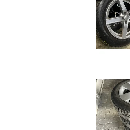
Ehs Plug-in Hybrid
Qashqai
Cors
ZS
Note
Astr
Marvel
Micra
Karl
Primastar
Cros
X-Trail
Insig
JUKE
Gran
Mok
Karl
Zafir
Viva
Comb
Meri