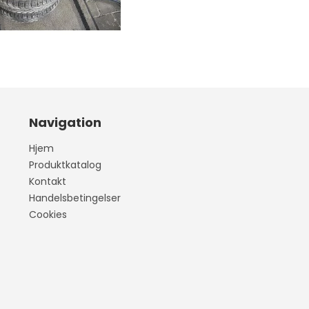
407
wo
Vitara
Model S
our
Liana
Model 3
Navigation
Swift
Model Y
Hjem
Celerio
Model X
Produktkatalog
Kontakt
SX4
Handelsbetingelser
Splash
Cookies
S-CROSS