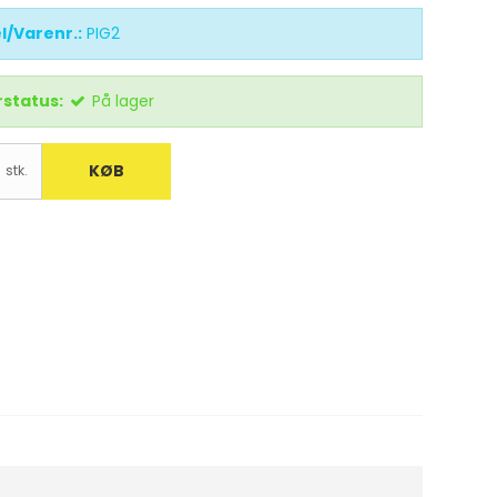
l/Varenr.:
PIG2
status:
På lager
KØB
stk.