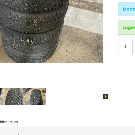
d
X3
Mode
X4
X5
Lager
X6
IX3
i4
i3
IX
fikationer
tus
Cruze
Sandero
Aveo
Duster