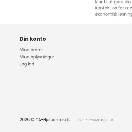
Klar til at gøre 
Arkana
Kontakt os for mer
økonomisk løsning 
Austral
Din konto
Avensis
C30
Mine ordrer
Aygo
C40
Mine oplysninger
Log ind
Yaris
V40
CH-R
XC40
Corolla
V60
Auris
XC60
Verso
V90
Rav4
XC90
2026 © TA-Hjulcenter.dk.
CVR-nummer: 16231991
Proace Verso
V50