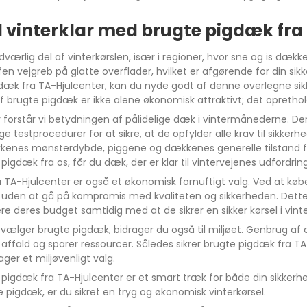
407
il vinterklar med brugte pigdæk fra
værlig del af vinterkørslen, især i regioner, hvor sne og is dæ
fen vejgreb på glatte overflader, hvilket er afgørende for din sik
dæk fra TA-Hjulcenter, kan du nyde godt af denne overlegne sik
wo
Vitara
Model S
f brugte pigdæk er ikke alene økonomisk attraktivt; det oprethold
our
Liana
Model 3
 forstår vi betydningen af pålidelige dæk i vintermånederne. D
 testprocedurer for at sikre, at de opfylder alle krav til sikke
Swift
Model Y
kenes mønsterdybde, piggene og dækkenes generelle tilstand for a
Celerio
Model X
igdæk fra os, får du dæk, der er klar til vintervejenes udfordringe
 TA-Hjulcenter er også et økonomisk fornuftigt valg. Ved at k
SX4
uden at gå på kompromis med kvaliteten og sikkerheden. Dette g
Splash
e deres budget samtidig med at de sikrer en sikker kørsel i vi
S-CROSS
vælger brugte pigdæk, bidrager du også til miljøet. Genbrug af
affald og sparer ressourcer. Således sikrer brugte pigdæk fra TA-
ger et miljøvenligt valg.
e pigdæk fra TA-Hjulcenter er et smart træk for både din sikk
e pigdæk, er du sikret en tryg og økonomisk vinterkørsel.