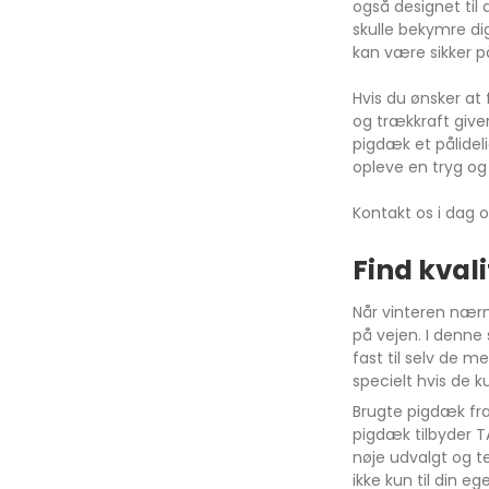
også designet til
skulle bekymre di
kan være sikker på
Ehs Plug-in Hybrid
Qashqai
Cors
Hvis du ønsker at
ZS
Note
Astr
og trækkraft give
pigdæk et pålideli
Marvel
Micra
Karl
opleve en tryg og 
Primastar
Cros
Kontakt os i dag 
X-Trail
Insig
Find kval
JUKE
Gran
Mok
Når vinteren nærme
på vejen. I denne 
Karl
fast til selv de m
Zafir
specielt hvis de 
Brugte pigdæk fr
Viva
pigdæk tilbyder 
Comb
nøje udvalgt og te
ikke kun til din e
Meri