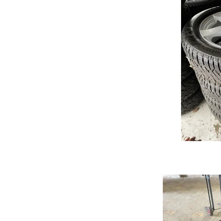
CLS
GLB
GLK
EQE
Mondeo
Punto
Civi
Kuga
500
Acco
Fiesta
Bravo
CR-
S-Max
HR-
C-Max
JAZZ
Galaxy
Puma