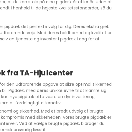
er, at du kan stole på dine pigdæk år efter år, uden at
dt i henhold til de højeste kvalitetsstandarder, så du
er pigdæk det perfekte valg for dig. Deres ekstra greb
t udfordrende veje. Med deres holdbarhed og kvalitet er
selv en tjeneste og invester i pigdæk i dag for at
k fra TA-Hjulcenter
verfor den udfordrende opgave at sikre optimal sikkerhed
 bil. Pigdæk, med deres unikke evne til at klamre sig
rtid kan nye pigdæk ofte være en dyr investering,
om et fordelagtigt alternativ.
nomi og sikkerhed. Med et bredt udvalg af brugte
å kompromis med sikkerheden. Vores brugte pigdæk er
 i vintervejr. Ved at vælge brugte pigdæk, bidrager du
isk ansvarlig livsstil.