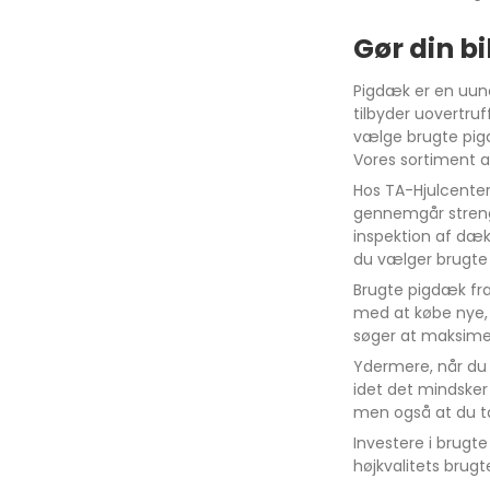
Gør din b
Pigdæk er en uund
tilbyder uovertruf
vælge brugte pig
Megane
Ibiza
Fort
Vores sortiment a
Captur
Leon
Forf
Hos TA-Hjulcenter
gennemgår strenge
Kadjar
Arona
inspektion af dæk
Scenic
Ateca
du vælger brugte p
Brugte pigdæk fra
Zoe
Mii
med at købe nye, 
Clio
Tarraco
søger at maksimer
Espace
Toledo
Ydermere, når du 
idet det mindsker 
Talisman
men også at du ta
Megane E-Tech
Investere i brugt
højkvalitets brugt
RENAULT 5