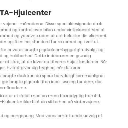
 TA-Hjulcenter
kker vejene i månederne. Disse specialdesignede dæk
kerhed og kontrol over bilen under vinterkørsel. Ved at
kerhed og ydeevne uden at det belaster din økonomi.
er også en høj standard for sikkerhed og kvalitet.
erfor er vores brugte pigdæk omhyggeligt udvalgt og
rhed og holdbarhed. Dette indebærer en grundig
t sikre, at de lever op til vores høje standarder. Når
r, hvilket giver dig tryghed, når du kører.
øbe brugte dæk kan du spare betydeligt sammenlignet
ør brugte pigdæk til en ideel løsning for dem, der
ntermånederne.
 dæk er et skridt mod en mere bæredygtig fremtid,
Hjulcenter ikke blot din sikkerhed på vintervejene,
erhed og pengepung. Med vores omfattende udvalg af