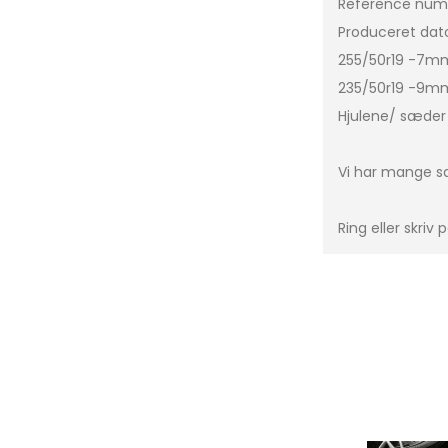
Reference num
Produceret dato
C-Klasse
Leon Sportstourer
C3
255/50r19 -7m
CLA
Formentor
C3 P
235/50r19 -9m
E-Klasse
Leon
C4
Hjulene/ sæder k
G-Klasse
Tavascan
C5 A
GLA
Berl
Vi har mange sæ
ML-Klasse
DS5
Ring eller skriv
EQA
DS7
EQB
Xsar
EQC
e-C
GLC
GLE
Vito
Sprinter