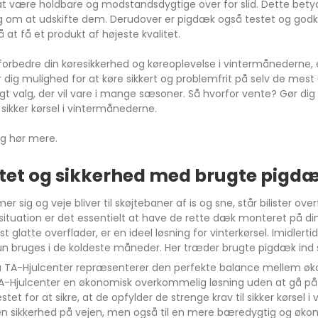
 at være holdbare og modstandsdygtige over for slid. Dette betyd
g om at udskifte dem. Derudover er pigdæk også testet og godken
 at få et produkt af højeste kvalitet.
a
108
Macan
 forbedre din køresikkerhed og køreoplevelse i vintermånederne, 
a
208
Taycan
r dig mulighed for at køre sikkert og problemfrit på selv de mes
gt valg, der vil vare i mange sæsoner. Så hvorfor vente? Gør dig 
308
sikker kørsel i vintermånederne.
sland
508
og hør mere.
nia
2008
itet og sikkerhed med brugte pigdæ
dland X
3008
ka
5008
r sig og veje bliver til skøjtebaner af is og sne, står bilister o
situation er det essentielt at have de rette dæk monteret på din
306
est glatte overflader, er en ideel løsning for vinterkørsel. Imidle
a
107
kun bruges i de koldeste måneder. Her træder brugte pigdæk ind s
a TA-Hjulcenter repræsenterer den perfekte balance mellem øko
ro / Vivaro-e
206
TA-Hjulcenter en økonomisk overkommelig løsning uden at gå p
o-e Life
Expert
stet for at sikre, at de opfylder de strenge krav til sikker kørsel
gen sikkerhed på vejen, men også til en mere bæredygtig og økonom
va
Traveller