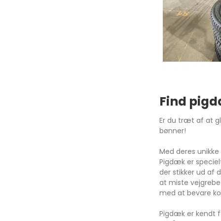
Focus
Transit
Mustang Mach-e
Rio
2
Find pigd
Picanto
3
Er du træt af at 
Niro
6
bønner!
Soul
CX3
Med deres unikke 
Ceed
CX5
Pigdæk er speciel
der stikker ud af 
Sportage
MX-
at miste vejgrebe
Optima
CX3
med at bevare kon
Stonic
CX6
Pigdæk er kendt f