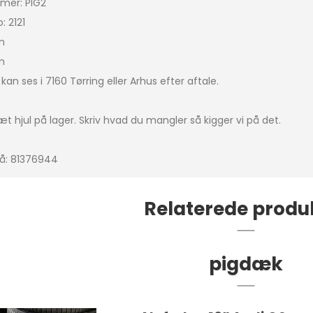
mer: PIG2
: 2121
Bigster
m
icasso
m
an ses i 7160 Tørring eller Arhus efter aftale.
IRCROSS
ingo
t hjul på lager. Skriv hvad du mangler så kigger vi på det.
 på: 81376944
a picasso
Relaterede produ
4
pigdæk