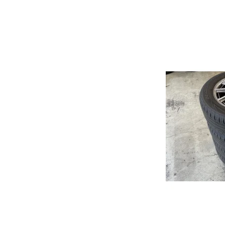
CLS
GLB
GLK
EQE
Mondeo
Punto
Civi
Kuga
500
Acco
Fiesta
Bravo
CR-
S-Max
HR-
C-Max
JAZZ
Galaxy
Puma