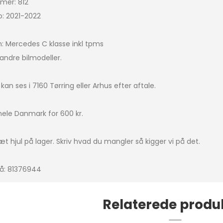
mer: 812
o: 2021-2022
Bigster
icasso
n: Mercedes C klasse inkl tpms
andre bilmodeller.
IRCROSS
ingo
an ses i 7160 Tørring eller Arhus efter aftale.
 hele Danmark for 600 kr.
a picasso
t hjul på lager. Skriv hvad du mangler så kigger vi på det.
4
 på: 81376944
Relaterede produ