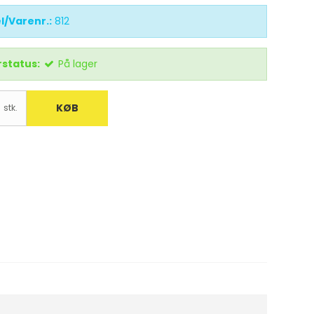
l/Varenr.:
812
status:
På lager
KØB
stk.