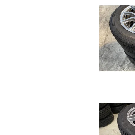
Focus
Transit
Mustang Mach-e
Rio
2
Picanto
3
Niro
6
Soul
CX3
Ceed
CX5
Sportage
MX-
Optima
CX3
Stonic
CX6