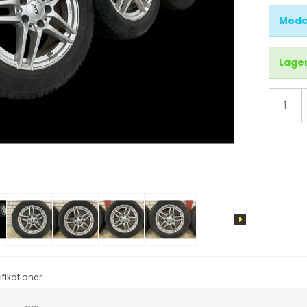
d
X3
Mode
X4
X5
Lager
X6
IX3
i4
i3
IX
fikationer
tus
Cruze
Sandero
Aveo
Duster