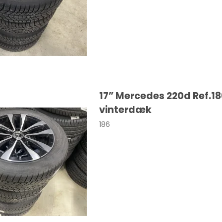
a
108
Macan
a
208
Taycan
308
sland
508
17” Mercedes 220d Ref.18
nia
2008
vinterdæk
dland X
3008
186
ka
5008
306
a
107
ro / Vivaro-e
206
o-e Life
Expert
va
Traveller