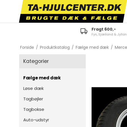
Fragt 600,-
Fyn, Sjælland & Jylla
ID.3
E-tron 50/55 Quattro
Fabi
Forside
/
Produktkatalog
/
Fælge med dæk
/
Merce
ID.4
A1
Octa
Kategorier
ID.5
A3
Karo
ID.7
A4
Kam
Fælge med dæk
Polo
A5
Scal
Løse dæk
Golf
A6
Kodi
Tagbøjler
Touran
TT
Supe
Tagbokse
Tiguan
Q2
Citi
Auto-udstyr
Passat
Q3
Enya