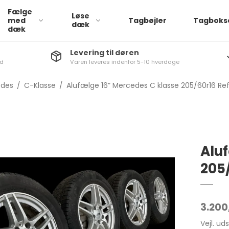
Fælge
Løse
med
Tagbøjler
Tagboks
dæk
dæk
Levering til døren
nd
Varen leveres indenfor 5-10 hverdage
Læder
a
ATTO 3
1-Serie
des
/
C-Klasse
/
Alufælge 16” Mercedes C klasse 205/60r16 Ref.
Stof
via
Dolphin
2-serie
q
SEAL
3-Serie
iq
4-Serie
a
5-Serie
Alu
aq
6-Serie
205/
rb
7-Serie
go
X1
3.200
q
X2
Vejl. ud