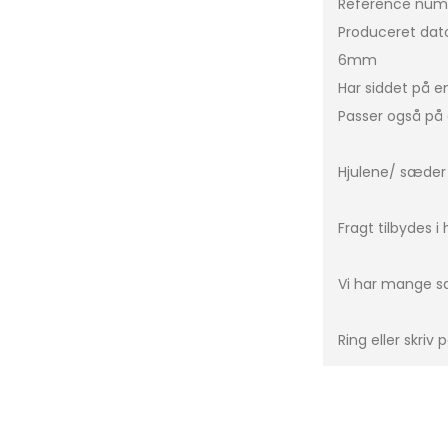
Reference num
Produceret dat
C-Klasse
Leon Sportstourer
C3
6mm
CLA
Formentor
C3 P
Har siddet på e
E-Klasse
Leon
C4
Passer også på 
G-Klasse
Tavascan
C5 A
GLA
Berl
Hjulene/ sæder k
ML-Klasse
DS5
Fragt tilbydes i
EQA
DS7
EQB
Xsar
Vi har mange sæ
EQC
e-C
GLC
Ring eller skriv
GLE
Vito
Sprinter