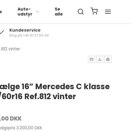
Auto-
Se
e
udstyr
alle
Kundeservice
Ring på +45 81 37 69 44
Volkswagen
812 vinter
BMW
Mercedes
fælge 16” Mercedes C klasse
60r16 Ref.812 vinter
,00 DKK
salgspris 3.200,00 DKK