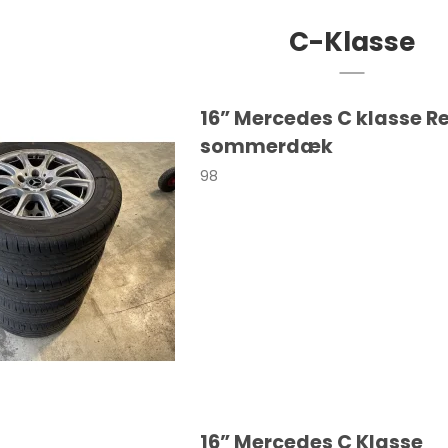
C-Klasse
16” Mercedes C klasse Re
sommerdæk
98
c
i10
F-Pace
rd
i20
E-Pace
V
i30
I-Pace
V
i40
XF
Kona
Tucson
Ioniq
16” Mercedes C Klasse