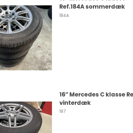
SANTA FE
Ref.184A sommerdæk
184A
Cooper
Colt
Eclipse
16” Mercedes C klasse Re
vinterdæk
30
197
0
0