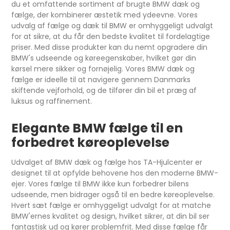
du et omfattende sortiment af brugte BMW dæk og
fælge, der kombinerer æstetik med ydeevne. Vores
udvalg af fælge og dæk til BMW er omhyggeligt udvalgt
for at sikre, at du får den bedste kvalitet til fordelagtige
priser. Med disse produkter kan du nemt opgradere din
BMW's udseende og køreegenskaber, hvilket gør din
kørsel mere sikker og fornøjelig. Vores BMW dæk og
fælge er ideelle til at navigere gennem Danmarks
skiftende vejforhold, og de tilfører din bil et præg af
luksus og raffinement.
Elegante BMW fælge til en
forbedret køreoplevelse
Udvalget af BMW dæk og fælge hos TA-Hjulcenter er
designet til at opfylde behovene hos den moderne BMW-
ejer. Vores fælge til BMW ikke kun forbedrer bilens
udseende, men bidrager også til en bedre køreoplevelse.
Hvert sæt fælge er omhyggeligt udvalgt for at matche
BMW'ernes kvalitet og design, hvilket sikrer, at din bil ser
fantastisk ud og kører problemfrit. Med disse fælge får