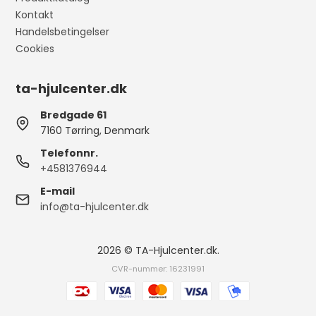
Kontakt
Handelsbetingelser
Cookies
ta-hjulcenter.dk
Bredgade 61
7160 Tørring, Denmark
Telefonnr.
+4581376944
E-mail
info@ta-hjulcenter.dk
2026 © TA-Hjulcenter.dk.
CVR-nummer: 16231991