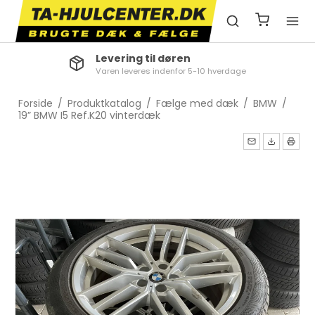
Levering til døren
Varen leveres indenfor 5-10 hverdage
Forside
/
Produktkatalog
/
Fælge med dæk
/
BMW
/
19” BMW I5 Ref.K20 vinterdæk