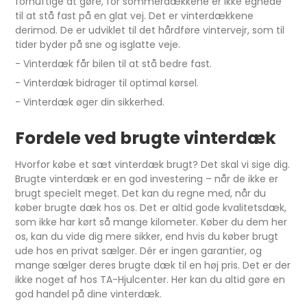
fornuftige at gøre, for sommerdækkene er ikke egnede
til at stå fast på en glat vej. Det er vinterdækkene
derimod. De er udviklet til det hårdføre vintervejr, som til
tider byder på sne og isglatte veje.
- Vinterdæk får bilen til at stå bedre fast.
- Vinterdæk bidrager til optimal kørsel.
- Vinterdæk øger din sikkerhed.
Fordele ved brugte vinterdæk
Hvorfor købe et sæt vinterdæk brugt? Det skal vi sige dig.
Brugte vinterdæk er en god investering – når de ikke er
brugt specielt meget. Det kan du regne med, når du
køber brugte dæk hos os. Det er altid gode kvalitetsdæk,
som ikke har kørt så mange kilometer. Køber du dem her
os, kan du vide dig mere sikker, end hvis du køber brugt
ude hos en privat sælger. Dér er ingen garantier, og
mange sælger deres brugte dæk til en høj pris. Det er der
ikke noget af hos TA-Hjulcenter. Her kan du altid gøre en
god handel på dine vinterdæk.