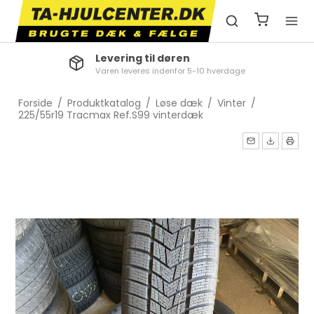
Levering til døren
Varen leveres indenfor 5-10 hverdage
Forside
/
Produktkatalog
/
Løse dæk
/
Vinter
/
225/55r19 Tracmax Ref.S99 vinterdæk