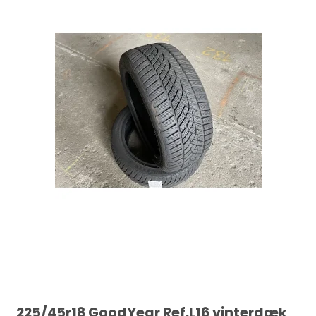
225/45r18 GoodYear Ref.L16 vinterdæk