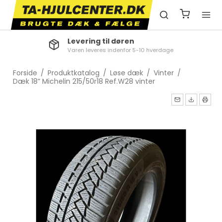
Levering til døren
Varen leveres indenfor 5-10 hverdage
Forside
/
Produktkatalog
/
Løse dæk
/
Vinter
/
Dæk 18” Michelin 215/50r18 Ref.W28 vinter