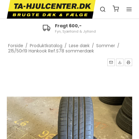
Fragt 600,-
Fyn, Sjælland & Jylland
Forside
/
Produktkatalog
/
Løse dæk
/
Sommer
/
215/50r19 Hankook Ref.S78 sommerdæk