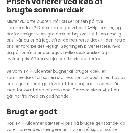
Prisen varierer ved køb af
brugte sommerdæk
Mister du ofte pusten, når du ser prisen på nye
sommerdæk? Det samme gør vi hos TA-Hjulcenter, og
derfor sælger vi brugte dæk af høj kvalitet til en rimelig
pris. Når du er på jagt efter de helt rette dæk til den rette
pris, er forarbejdet vigtigt. Søgningen bliver lettere, hvis
du på forhånd undersøger, hvilke dæk ønsker og til
hvilken pris. Så kan vi hjælpe dig videre derfra.
Selvom TA-Hjulcenter bugner af brugte dæk, er
sommerdæk fortsat en stor økonomisk post, men hos os
er du garanteret god kvalitet for pengene, hvor vi står
inde for kvaliteten af dækkene. Dermed sikrer vi, at du
går herfra med en god handel.
Brugt er godt
Hos TA-Hjulcenter sætter vi pris på brugte genstande, da
varen anvendes i længere tid, hvilket på sigt vil skåne