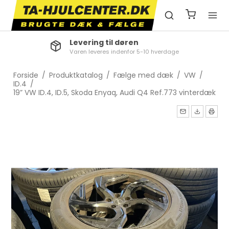
Levering til døren
Varen leveres indenfor 5-10 hverdage
Forside
/
Produktkatalog
/
Fælge med dæk
/
VW
/
ID.4
/
19” VW ID.4, ID.5, Skoda Enyaq, Audi Q4 Ref.773 vinterdæk