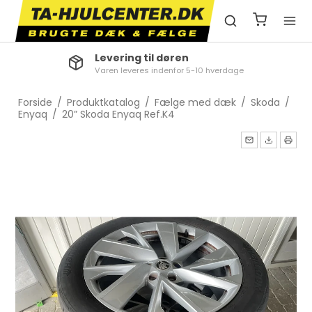
Levering til døren
Varen leveres indenfor 5-10 hverdage
Forside
/
Produktkatalog
/
Fælge med dæk
/
Skoda
/
Enyaq
/
20” Skoda Enyaq Ref.K4