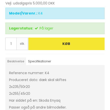
Vejl. udsalgspris 5.000,00 DKK
Model/Varenr.:
K4
Lagerstatus:
På lager
KØB
stk.
Beskrivelse
Specifikationer
Reference nummer: K4
Produceret dato: dæk skal skiftes
2x235/50r20
2x255/45r20
Har siddet på en: Skoda Enyaq
Passer også på andre bilmodeller.