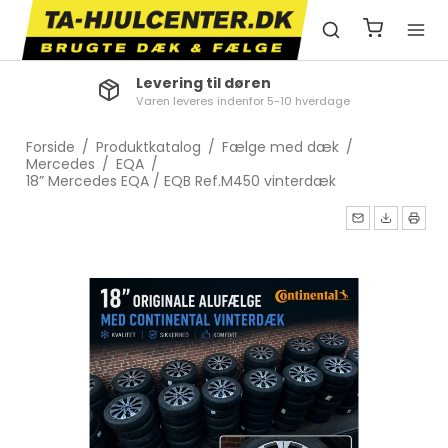
Levering til døren
Varen leveres indenfor 5-10 hverdage
Forside
/
Produktkatalog
/
Fælge med dæk
/
Mercedes
/
EQA
/
18” Mercedes EQA / EQB Ref.M450 vinterdæk