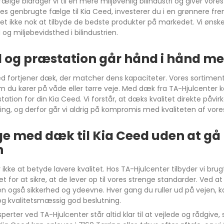
lge bidrager vi til en mere miljøvenlig bilindustri og giver vore
es genbrugte fælge til Kia Ceed, investerer du i en grønnere fr
 det ikke nok at tilbyde de bedste produkter på markedet. Vi øns
og miljøbevidsthed i bilindustrien.
 og præstation går hånd i hånd me
Compass
ed fortjener dæk, der matcher dens kapaciteter. Vores sortimen
m du kører på våde eller tørre veje. Med dæk fra TA-Hjulcenter 
ation for din Kia Ceed. Vi forstår, at dæks kvalitet direkte påv
ing, og derfor går vi aldrig på kompromis med kvaliteten af vore
ge med dæk til Kia Ceed uden at g
n
kke at betyde lavere kvalitet. Hos TA-Hjulcenter tilbyder vi brug
et for at sikre, at de lever op til vores strenge standarder. Ved 
en også sikkerhed og ydeevne. Hver gang du ruller ud på vejen, kan
g kvalitetsmæssig god beslutning.
erter ved TA-Hjulcenter står altid klar til at vejlede og rådgive, 