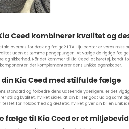
407
 Kia Ceed kombinerer kvalitet og de
wo
Vitara
Model S
our
Liana
Model 3
etale overpris for dæk og fælge? I TA-Hjulcenter er vores mission
valitet uden at tømme pengepungen. At vælge de rigtige fælge og
Swift
Model Y
 og sikkerhed. Når det kommer til Kia Ceed, et køretøj, kendt fo
komponenter, der komplementerer dens unikke egenskaber.
Celerio
Model X
SX4
din Kia Ceed med stilfulde fælge
Splash
ens standard og forbedre dens udseende yderligere, er det vigtig
S-CROSS
r stil og kvalitet, hvilket sikrer, at din bil ser godt ud og samti
 testet for holdbarhed og æstetik, hvilket giver din bil en unik id
 fælge til Kia Ceed er et miljøbevid