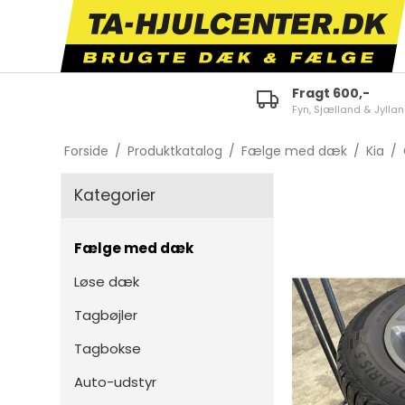
Fragt 600,-
Fyn, Sjælland & Jylla
ID.3
E-tron 50/55 Quattro
Fabi
Forside
/
Produktkatalog
/
Fælge med dæk
/
Kia
/
ID.4
A1
Octa
Kategorier
ID.5
A3
Karo
ID.7
A4
Kam
Fælge med dæk
Polo
A5
Scal
Løse dæk
Golf
A6
Kodi
Tagbøjler
Touran
TT
Supe
Tagbokse
Tiguan
Q2
Citi
Auto-udstyr
Passat
Q3
Enya