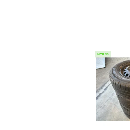
CLS
GLB
GLK
EQE
NYHED
Mondeo
Punto
Civi
Kuga
500
Acco
Fiesta
Bravo
CR-
S-Max
HR-
C-Max
JAZZ
Galaxy
Puma