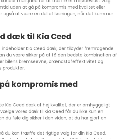
s kunder mulighed for at træffe et miljøbevidst valg.
emtid uden at gå på kompromis med kvalitet eller
ker også at være en del af løsningen, når det kommer
d dæk til Kia Ceed
t indeholder Kia Ceed dæk, der tilbyder fremragende
kan du være sikker på at få den bedste kombination af
irker bilens bremseevne, brændstofeffektivitet og
s produkter.
å på kompromis med
te Kia Ceed dæk af høj kvalitet, der er omhyggeligt
at vælge vores dæk til Kia Ceed får du ikke kun en
 du føle dig sikker i den viden, at du har gjort en
så du kan træffe det rigtige valg for din Kia Ceed.