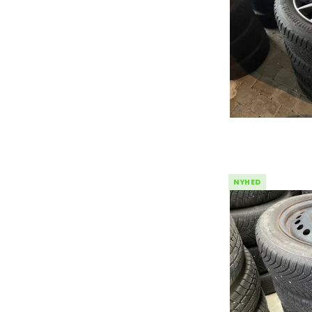
Ehs Plug-in Hybrid
Qashqai
Cors
ZS
Note
Astr
Marvel
Micra
Karl
Primastar
Cros
X-Trail
Insig
JUKE
Gran
NYHED
Mok
Karl
Zafir
Viva
Comb
Meri