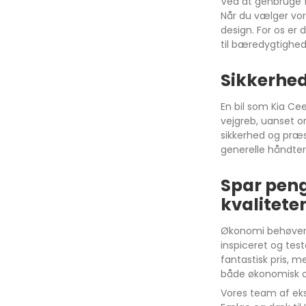
Ved at genbruge fæ
Arkana
Når du vælger vor
design. For os er
Austral
til bæredygtighed 
Sikkerhed
Avensis
C30
En bil som Kia Ce
vejgreb, uanset o
Aygo
C40
sikkerhed og præst
generelle håndter
Yaris
V40
CH-R
XC40
Spar pen
Corolla
V60
kvalitete
Auris
XC60
Økonomi behøver i
Verso
V90
inspiceret og test
fantastisk pris, m
Rav4
XC90
både økonomisk o
Proace Verso
V50
Vores team af eksp