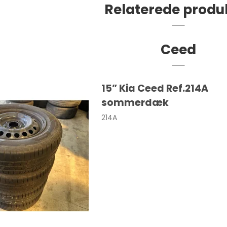
Relaterede produ
Ceed
15” Kia Ceed Ref.214A
sommerdæk
c
i10
F-Pace
214A
rd
i20
E-Pace
V
i30
I-Pace
V
i40
XF
Kona
Tucson
Ioniq