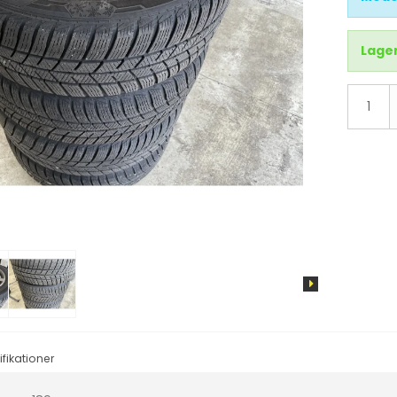
d
X3
X4
Lager
X5
X6
IX3
i4
i3
IX
fikationer
tus
Cruze
Sandero
Aveo
Duster