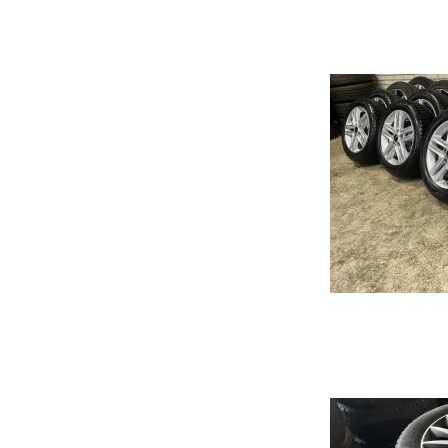
Focus
Transit
Mustang Mach-e
Rio
2
Picanto
3
Niro
6
Soul
CX3
Ceed
CX5
Sportage
MX-
Optima
CX3
Stonic
CX6