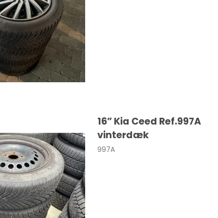
a
108
Macan
a
208
Taycan
308
sland
508
nia
2008
dland X
3008
16” Kia Ceed Ref.997A
vinterdæk
ka
5008
997A
306
a
107
ro / Vivaro-e
206
o-e Life
Expert
va
Traveller