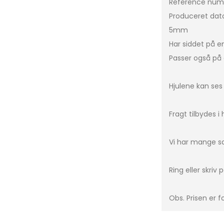
Reference num
Produceret dat
C-Klasse
Leon Sportstourer
C3
5mm
CLA
Formentor
C3 P
Har siddet på e
E-Klasse
Leon
C4
Passer også på 
G-Klasse
Tavascan
C5 A
GLA
Berl
Hjulene kan ses 
ML-Klasse
DS5
Fragt tilbydes i
EQA
DS7
EQB
Xsar
Vi har mange sæ
EQC
e-C
GLC
Ring eller skriv
GLE
Obs. Prisen er fo
Vito
Sprinter