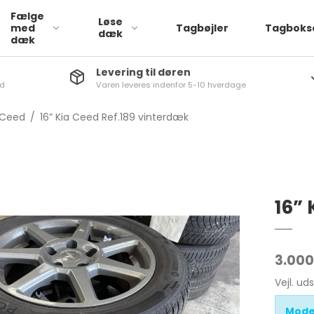
Fælge
Løse
med
Tagbøjler
Tagboks
dæk
dæk
Levering til døren
nd
Varen leveres indenfor 5-10 hverdage
Læder
a
ATTO 3
1-Serie
Ceed
/
16” Kia Ceed Ref.189 vinterdæk
Stof
via
Dolphin
2-serie
q
SEAL
3-Serie
iq
4-Serie
a
5-Serie
16” 
aq
6-Serie
rb
7-Serie
3.000
go
X1
Vejl. ud
q
X2
Mode