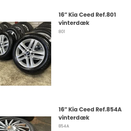
SANTA FE
16” Kia Ceed Ref.801
vinterdæk
801
Cooper
Colt
Eclipse
30
16” Kia Ceed Ref.854A
0
vinterdæk
0
854A