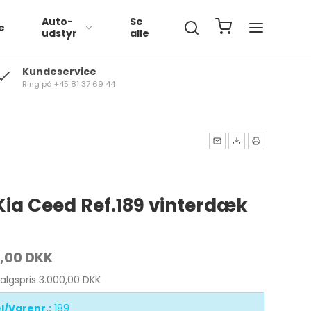
Auto-
Se
e
udstyr
alle
Kundeservice
Ring på +45 81 37 69 44
Volkswagen
BMW
Mercedes
Kia Ceed Ref.189 vinterdæk
,00 DKK
salgspris 3.000,00 DKK
l/Varenr.:
189