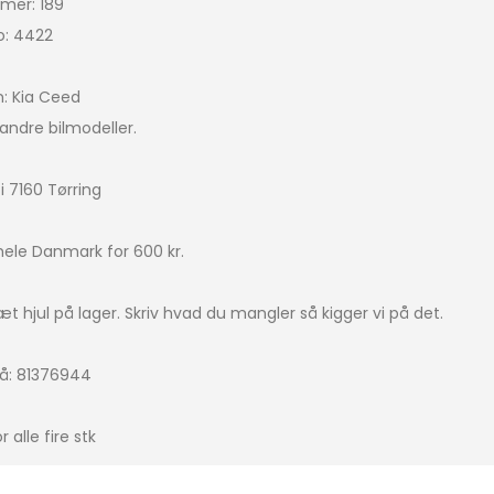
mer: 189
o: 4422
Bigster
icasso
n: Kia Ceed
andre bilmodeller.
IRCROSS
ingo
i 7160 Tørring
 hele Danmark for 600 kr.
a picasso
t hjul på lager. Skriv hvad du mangler så kigger vi på det.
4
 på: 81376944
r alle fire stk