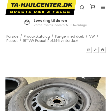
Levering til døren
Varen leveres indenfor 5-10 hverdage
Forside
/
Produktkatalog
/
Fælge med dæk
/
VW
/
Passat
/
16” VW Passat Ref.146 vinterdæk