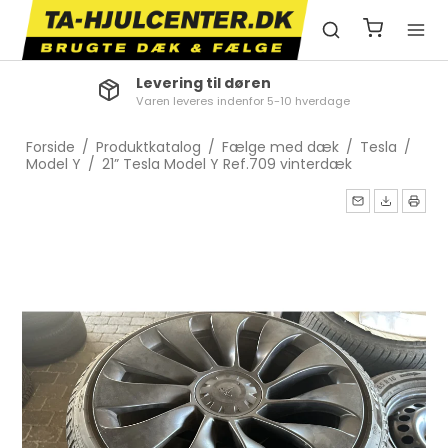
Levering til døren
Varen leveres indenfor 5-10 hverdage
Forside
/
Produktkatalog
/
Fælge med dæk
/
Tesla
/
Model Y
/
21” Tesla Model Y Ref.709 vinterdæk