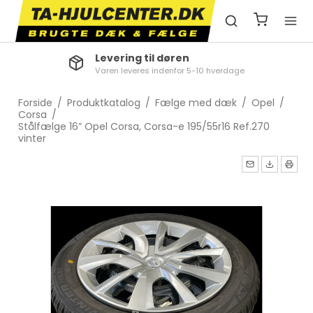
Levering til døren
Varen leveres indenfor 5-10 hverdage
Forside
/
Produktkatalog
/
Fælge med dæk
/
Opel
/
Corsa
/
Stålfælge 16” Opel Corsa, Corsa-e 195/55r16 Ref.270
vinter