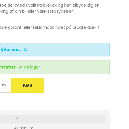
bejder med Kvalitetsbiler.dk og kan tilbyde dig en
ing af din bil eller værkstedsydelser.
 ikke garanti eller reklamationsret på brugte dæk /
l/Varenr.:
110
status:
På lager
KØB
stk.
17"
Aluminium