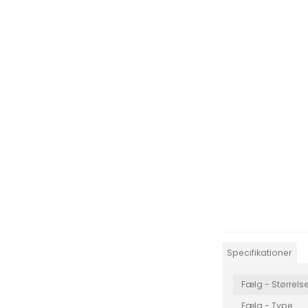
C-Klasse
Leon Sportstourer
C3
CLA
Formentor
C3 P
E-Klasse
Leon
C4
G-Klasse
Tavascan
C5 A
GLA
Berl
ML-Klasse
DS5
EQA
DS7
EQB
Xsar
EQC
e-C
GLC
Specifikationer
GLE
Vito
Fælg - Størrels
Sprinter
Fælg - Type