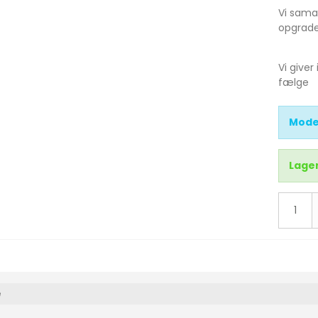
Vi samar
Bigster
opgrader
icasso
Vi giver
fælge
IRCROSS
ingo
Mode
Lager
a picasso
4
e