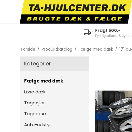
Fragt 600,-
Fyn, Sjælland & Jylla
ID.3
E-tron 50/55 Quattro
Fabi
Forside
/
Produktkatalog
/
Fælge med dæk
/
17" au
ID.4
A1
Octa
Kategorier
ID.5
A3
Karo
ID.7
A4
Kam
Fælge med dæk
Polo
A5
Scal
Løse dæk
Golf
A6
Kodi
Tagbøjler
Touran
TT
Supe
Tagbokse
Tiguan
Q2
Citi
Auto-udstyr
Passat
Q3
Enya