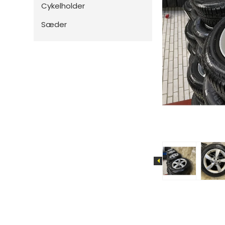
T-Roc
Q4
Rapi
Cykelholder
Up!
Q5
Elroq
Sæder
T-Cross
Q7
ID.BUZZ
Q8
Touareg
RS6
Arteon
Caddy
Transporter
Fox
Lupo
A-Klasse
Born
Cac
B-Klasse
Ateca
C1