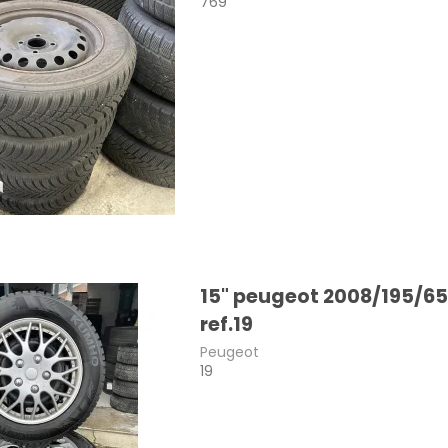
769
a
108
Macan
a
208
Taycan
308
sland
508
nia
2008
dland X
3008
ka
5008
15" peugeot 2008/195/65
306
ref.19
a
107
Peugeot
19
ro / Vivaro-e
206
o-e Life
Expert
va
Traveller