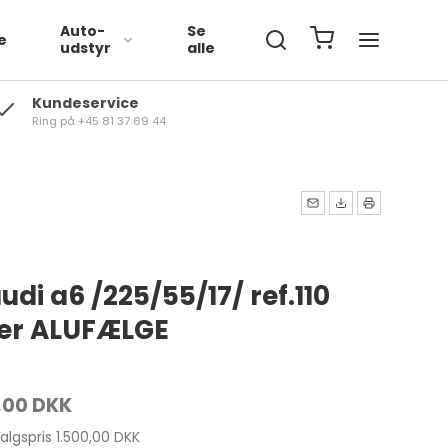
Auto-
Se
e
udstyr
alle
Kundeservice
Ring på +45 81 37 69 44
Volkswagen
BMW
Mercedes
audi a6 /225/55/17/ ref.110
ter ALUFÆLGE
,00 DKK
salgspris 1.500,00 DKK