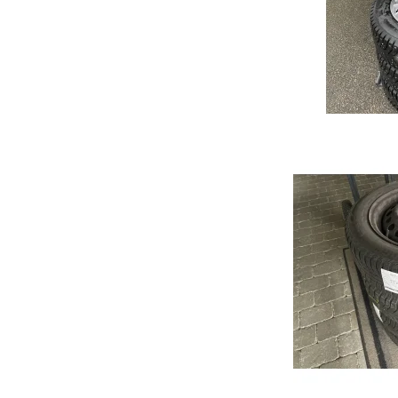
Megane
Ibiza
Fort
Captur
Leon
Forf
Kadjar
Arona
Scenic
Ateca
Zoe
Mii
Clio
Tarraco
Espace
Toledo
Talisman
Megane E-Tech
RENAULT 5