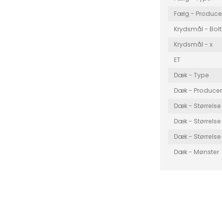
CLS
Fælg - Produce
Krydsmål - Bolt
GLB
Krydsmål - x
GLK
ET
EQE
Dæk - Type
Dæk - Produce
Dæk - Størrelse
Mondeo
Punto
Civi
Dæk - Størrelse
Kuga
500
Acco
Dæk - Størrelse
Fiesta
Bravo
CR-
Dæk - Mønster
S-Max
HR-
C-Max
JAZZ
Galaxy
Puma