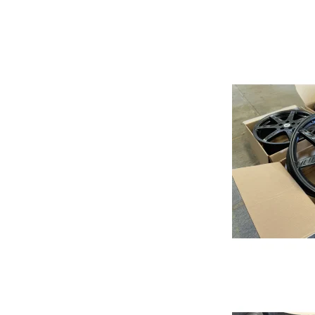
Focus
Transit
Mustang Mach-e
Rio
2
Picanto
3
Niro
6
Soul
CX3
Ceed
CX5
Sportage
MX-
Optima
CX3
Stonic
CX6