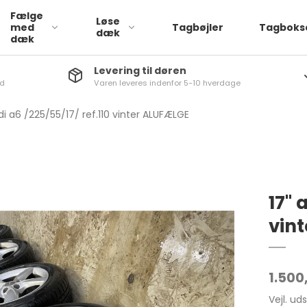
Fælge
Løse
med
Tagbøjler
Tagboks
dæk
dæk
Levering til døren
nd
Varen leveres indenfor 5-10 hverdage
Læder
a
ATTO 3
1-Serie
di a6 /225/55/17/ ref.110 vinter ALUFÆLGE
Stof
via
Dolphin
2-serie
q
SEAL
3-Serie
iq
4-Serie
a
5-Serie
17" 
aq
6-Serie
vin
rb
7-Serie
go
X1
1.500
q
X2
Vejl. ud