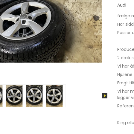
d
X3
Audi
X4
fælge m
X5
Har sid
Passer 
X6
IX3
Produce
i4
2 dæk s
i3
Vi har 
IX
Hjulene 
Fragt ti
Vi har 
kigger v
Refere
Ring ell
tus
Cruze
Sandero
Aveo
Duster