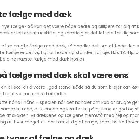
gte fælge med dæk
er nye fælge? Så kan det være både bedre og billigere for dig
 er lettere at udskifte, og samtidig er det lettere for dig som bi
g efter brugte fælge med dæk, så handler det om at finde den stør
Compass
te fælge er det vigtigt at holde sig standen for øje. Hos TA-Hjul
købe dine næste fælge med dæk hos os.
på fælge med dæk skal være ens
n bil skal altid være i god stand. Både så du som bilejer kan k
 for at værne om sikkerheden.
 ofte hånd i hånd - specielt når det handler om køb af brugte ge
sammen med, at standen og kvaliteten på hjulene er god og stabil.
e af skalaen, vil dækkene og fælgene fremstå med fejl og mang
ing af, hvor meget du har tænkt dig at bruge, samt hvilke forven
ge typer af fælge og dæk