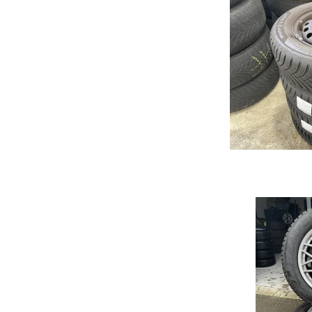
Ehs Plug-in Hybrid
Qashqai
Cors
ZS
Note
Astr
Marvel
Micra
Karl
Primastar
Cros
X-Trail
Insig
JUKE
Gran
Mok
Karl
Zafir
Viva
Comb
Meri