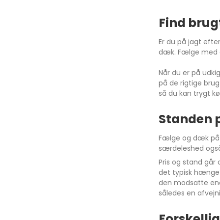
Arkana
Find bru
Austral
Er du på jagt eft
dæk. Fælge med dæk
Når du er på udki
Avensis
C30
på de rigtige brug
Aygo
C40
så du kan trygt 
Yaris
V40
Standen 
CH-R
XC40
Fælge og dæk på e
Corolla
V60
særdeleshed også
Auris
XC60
Pris og stand går
det typisk hænge 
Verso
V90
den modsatte end
Rav4
XC90
således en afvejn
Proace Verso
V50
Forskelli