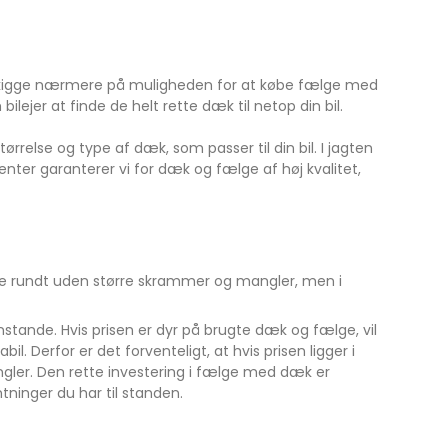
 at kigge nærmere på muligheden for at købe fælge med
lejer at finde de helt rette dæk til netop din bil.
relse og type af dæk, som passer til din bil. I jagten
center garanterer vi for dæk og fælge af høj kvalitet,
øre rundt uden større skrammer og mangler, men i
nstande. Hvis prisen er dyr på brugte dæk og fælge, vil
 Derfor er det forventeligt, at hvis prisen ligger i
ler. Den rette investering i fælge med dæk er
tninger du har til standen.