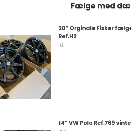
Fælge med dæ
SANTA FE
20” Orginale Fisker fælg
Ref.H2
H2
Cooper
Colt
Eclipse
30
0
14” VW Polo Ref.769 vin
0