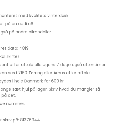
onteret med kvalitets vinterdæk
det på en audi a6
også på andre bilmodeller.
ret dato: 4819
kal skiftes
åbent efter aftale alle ugens 7 dage også aftentimer.
kan ses i 7160 Tørring eller Arhus efter aftale.
lbydes i hele Danmark for 600 kr.
mange sæt hjul på lager. Skriv hvad du mangler så
i på det.
nce nummer:
er skriv på: 81376944