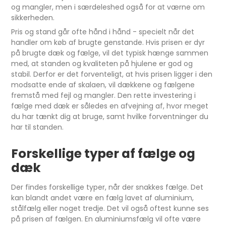
og mangler, men i særdeleshed også for at værne om
sikkerheden.
Pris og stand går ofte hånd i hånd - specielt når det
handler om køb af brugte genstande. Hvis prisen er dyr
på brugte dæk og fælge, vil det typisk hænge sammen
med, at standen og kvaliteten på hjulene er god og
stabil. Derfor er det forventeligt, at hvis prisen ligger i den
modsatte ende af skalaen, vil dækkene og fælgene
fremstå med fejl og mangler. Den rette investering i
fælge med dæk er således en afvejning af, hvor meget
du har tænkt dig at bruge, samt hvilke forventninger du
har til standen.
Forskellige typer af fælge og
dæk
Der findes forskellige typer, når der snakkes fælge. Det
kan blandt andet være en fælg lavet af aluminium,
stålfælg eller noget tredje. Det vil også oftest kunne ses
på prisen af fælgen. En aluminiumsfælg vil ofte være