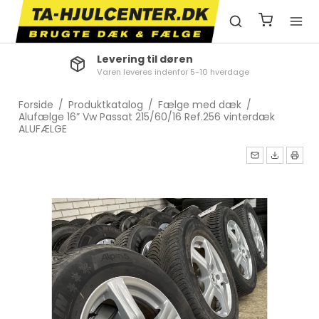
Levering til døren
Varen leveres indenfor 5-10 hverdage
Forside
/
Produktkatalog
/
Fælge med dæk
/
Alufælge 16” Vw Passat 215/60/16 Ref.256 vinterdæk
ALUFÆLGE