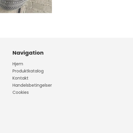
407
wo
Vitara
Model S
our
Liana
Model 3
Navigation
Swift
Model Y
Hjem
Celerio
Model X
Produktkatalog
Kontakt
SX4
Handelsbetingelser
Splash
Cookies
S-CROSS