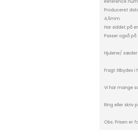
Reference num
Produceret dato
C-Klasse
Leon Sportstourer
C3
4,5mm
CLA
Formentor
C3 P
Har siddet på e
E-Klasse
Leon
C4
Passer også på 
G-Klasse
Tavascan
C5 A
GLA
Berl
Hjulene/ sæder k
ML-Klasse
DS5
Fragt tilbydes i
EQA
DS7
EQB
Xsar
Vi har mange sæ
EQC
e-C
GLC
Ring eller skriv
GLE
Obs. Prisen er fo
Vito
Sprinter