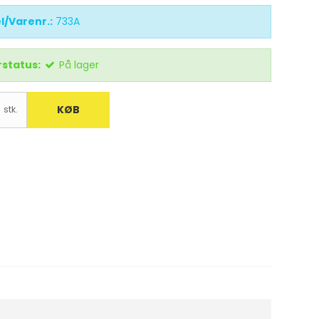
l/Varenr.:
733A
status:
På lager
KØB
stk.