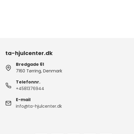
ta-hjulcenter.dk
Bredgade 61
7160 Tørring, Denmark
Telefonnr.
+4581376944
E-mail
info@ta-hjulcenter.dk