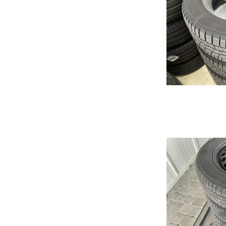
Ehs Plug-in Hybrid
Qashqai
Cors
ZS
Note
Astr
Marvel
Micra
Karl
Primastar
Cros
X-Trail
Insig
JUKE
Gran
Mok
Karl
Zafir
Viva
Comb
Meri