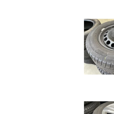
Focus
Transit
Mustang Mach-e
Rio
2
Picanto
3
Niro
6
Soul
CX3
Ceed
CX5
Sportage
MX-
Optima
CX3
Stonic
CX6