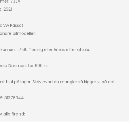
mer: 733A
: 2021
Bigster
icasso
n: Vw Passat
andre bilmodeller.
IRCROSS
ingo
an ses i 7160 Tørring eller Arhus efter aftale.
 hele Danmark for 600 kr.
a picasso
t hjul på lager. Skriv hvad du mangler så kigger vi på det.
4
 på: 81376944
r alle fire stk