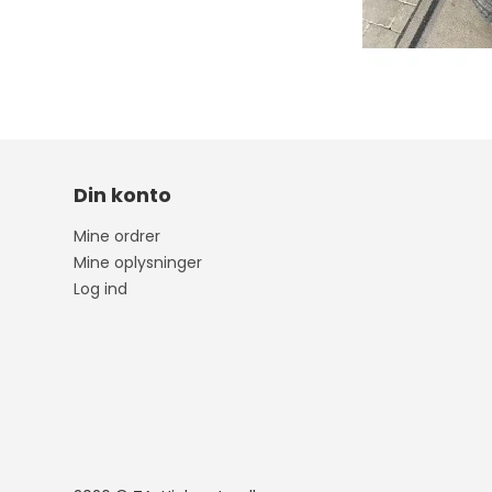
Megane
Ibiza
Fort
Captur
Leon
Forf
Din konto
Kadjar
Arona
Mine ordrer
Scenic
Ateca
Mine oplysninger
Log ind
Zoe
Mii
Clio
Tarraco
Espace
Toledo
Talisman
Megane E-Tech
RENAULT 5