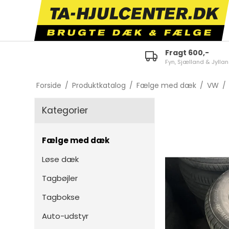
Fragt 600,-
Fyn, Sjælland & Jylla
ID.3
E-tron 50/55 Quattro
Fabi
Forside
/
Produktkatalog
/
Fælge med dæk
/
VW
/
ID.4
A1
Octa
Kategorier
ID.5
A3
Karo
ID.7
A4
Kam
Fælge med dæk
Polo
A5
Scal
Løse dæk
Golf
A6
Kodi
Tagbøjler
Touran
TT
Supe
Tagbokse
Tiguan
Q2
Citi
Auto-udstyr
Passat
Q3
Enya