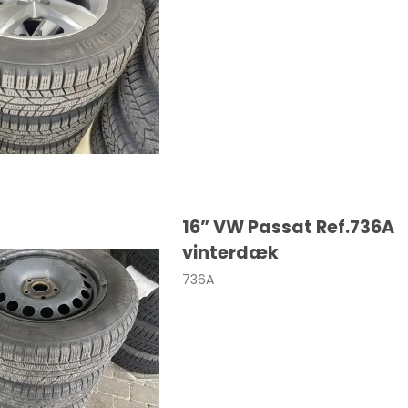
a
108
Macan
a
208
Taycan
308
sland
508
nia
2008
dland X
3008
16” VW Passat Ref.736A
vinterdæk
ka
5008
736A
306
a
107
ro / Vivaro-e
206
o-e Life
Expert
va
Traveller