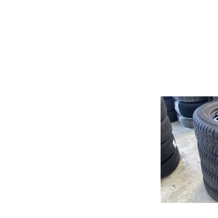
CLS
GLB
GLK
EQE
Mondeo
Punto
Civi
Kuga
500
Acco
Fiesta
Bravo
CR-
S-Max
HR-
C-Max
JAZZ
Galaxy
Puma