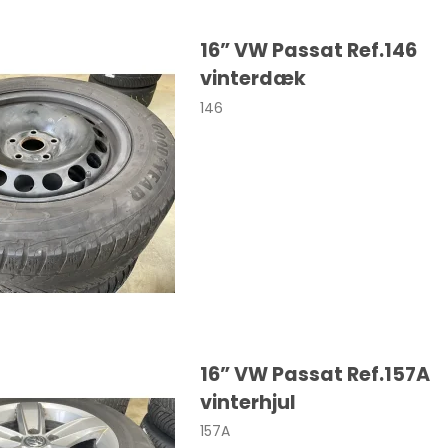
SANTA FE
16” VW Passat Ref.146
vinterdæk
146
Cooper
Colt
Eclipse
30
16” VW Passat Ref.157A
0
vinterhjul
0
157A