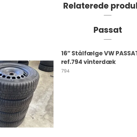
Relaterede produ
Passat
16” Stålfælge VW PASSA
ref.794 vinterdæk
c
i10
F-Pace
794
rd
i20
E-Pace
V
i30
I-Pace
V
i40
XF
Kona
Tucson
Ioniq