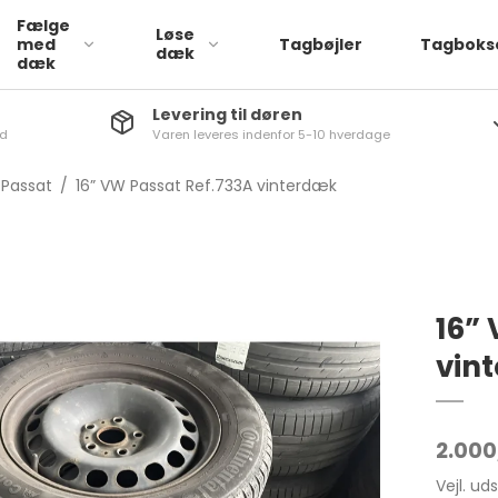
Fælge
Løse
med
Tagbøjler
Tagboks
dæk
dæk
Levering til døren
nd
Varen leveres indenfor 5-10 hverdage
Læder
a
ATTO 3
1-Serie
Passat
/
16” VW Passat Ref.733A vinterdæk
Stof
via
Dolphin
2-serie
q
SEAL
3-Serie
iq
4-Serie
a
5-Serie
16”
aq
6-Serie
vin
rb
7-Serie
go
X1
2.000
q
X2
Vejl. ud