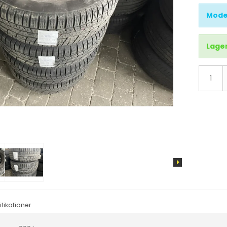
d
X3
Mode
X4
X5
Lager
X6
IX3
i4
i3
IX
fikationer
tus
Cruze
Sandero
Aveo
Duster