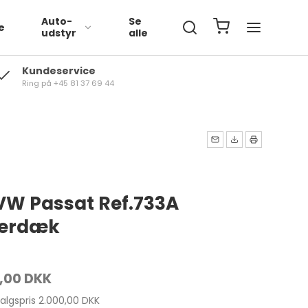
Auto-
Se
e
udstyr
alle
Kundeservice
Ring på +45 81 37 69 44
Volkswagen
BMW
Mercedes
 VW Passat Ref.733A
terdæk
,00 DKK
salgspris 2.000,00 DKK